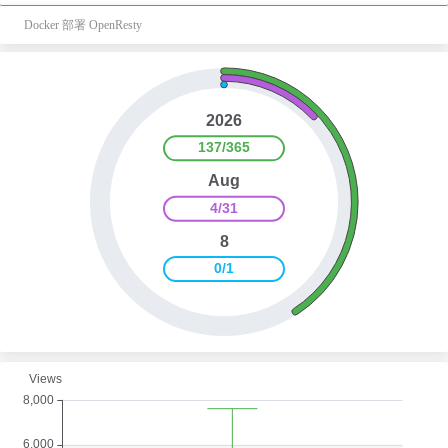
Docker 部署 OpenResty