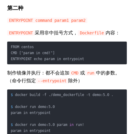
第二种
ENTRYPOINT command param1 param2
采用非中括号方式，
内容：
ENTRYPOINT
Dockerfile
FROM centos

CMD ["param in cmd!"]

ENTRYPOINT echo param in entrypoint
制作镜像并执行：都不会追加
或
中的参数。
CMD
run
（命令行指定
除外）
--entrypoint
$
 docker build -f ./demo_dockerfile -t demo:5.0 .
$
 docker run demo:5.0
$
 docker run demo:5.0 param 
in
 run!
param in entrypoint