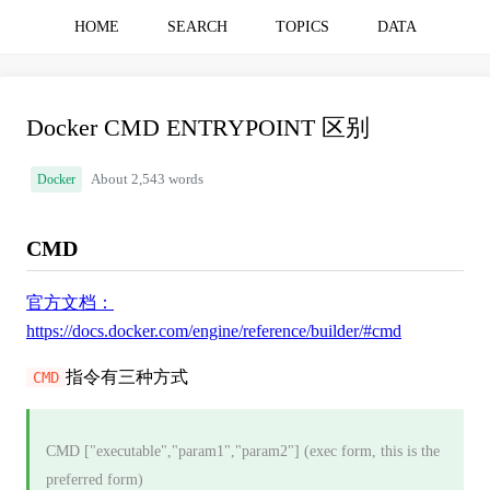
HOME
SEARCH
TOPICS
DATA
Docker CMD ENTRYPOINT 区别
Docker
About 2,543 words
CMD
官方文档：
https://docs.docker.com/engine/reference/builder/#cmd
指令有三种方式
CMD
CMD ["executable","param1","param2"] (exec form, this is the
preferred form)