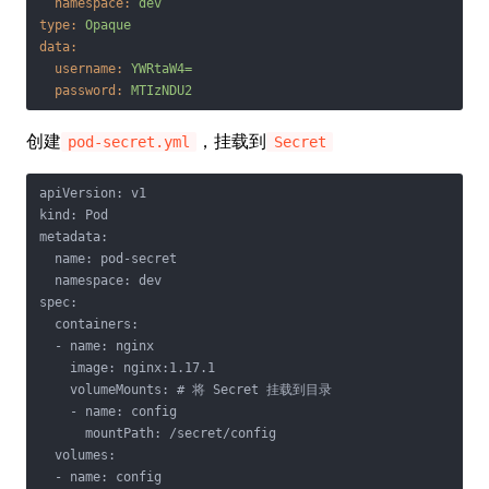
namespace:
dev
type:
Opaque
data:
username:
YWRtaW4=
password:
MTIzNDU2
创建
，挂载到
pod-secret.yml
Secret
apiVersion: v1

kind: Pod

metadata:

  name: pod-secret

  namespace: dev

spec:

  containers:

  - name: nginx

    image: nginx:1.17.1

    volumeMounts: # 将 Secret 挂载到目录

    - name: config

      mountPath: /secret/config

  volumes:

  - name: config
