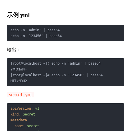
示例 yml
echo -n 'admin' | base64

echo -n '123456' | base64
输出：
[root@localhost ~]# echo -n 'admin' | base64

YWRtaW4=

[root@localhost ~]# echo -n '123456' | base64

MTIzNDU2
secret.yml
apiVersion:
v1
kind:
Secret
metadata:
name:
secret