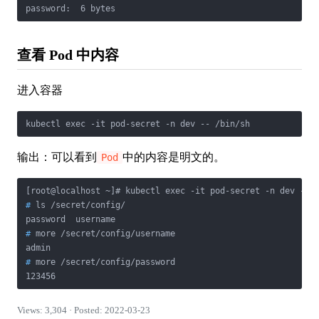
password:  6 bytes
查看 Pod 中内容
进入容器
kubectl exec -it pod-secret -n dev -- /bin/sh
输出：可以看到
中的内容是明文的。
Pod
#
 ls /secret/config/
#
 more /secret/config/username
#
 more /secret/config/password
123456
Views: 3,304 · Posted: 2022-03-23