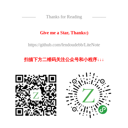
———
Thanks for Reading
———
Give me a Star, Thanks:)
https://github.com/fendoudebb/LiteNote
扫描下方二维码关注公众号和小程序↓↓↓