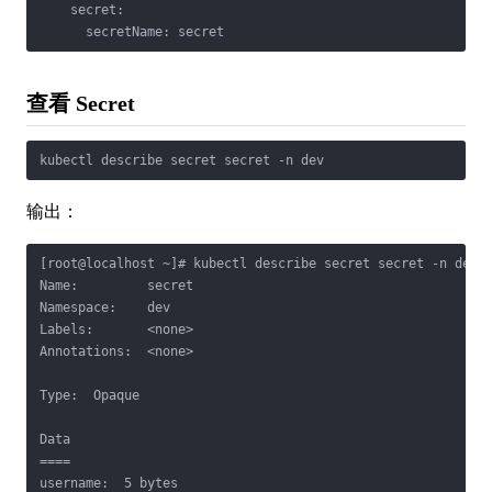
    secret:

      secretName: secret
查看 Secret
kubectl describe secret secret -n dev
输出：
[root@localhost ~]# kubectl describe secret secret -n dev

Name:         secret

Namespace:    dev

Labels:       <none>

Annotations:  <none>

Type:  Opaque

Data

====

username:  5 bytes
