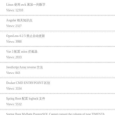
Linux 使用 awk 累加一列数字
Views: 12310
Angular 相关知识点
Views: 2327
OpenLens 6.2.5 禁止自动更新
Views: 3988
Vue 3 配置 axios 拦截器
Views: 2033
JavaScript Array reverse 方法
Views: 843
Docker CMD ENTRYPOINT 区别
Views: 3334
Spring Boot 配置 logback 文件
Views: 5532
Spring Boot MyBatis PostgreSQL Cannot convert the column of type TIMESTAMPTZ to requested type java.time.LocalDateTime