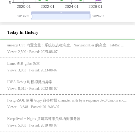
Today In History
uni-app CSS 内置变量：系统状态栏高度、NavigationBar 的高度、TabBar 的高度
Views: 2,500 · Posted: 2025-08-07
Linux 查看 glibc 版本
Views: 3,033 · Posted: 2023-08-07
IDEA Debug 时模拟抛出异常
Views: 8,615 · Posted: 2022-08-07
PostgreSQL 使用 \copy 命令时报 character with byte sequence 0xc3 0xa5 in encoding "UTF8" has no equivalent in encoding "GBK"
Views: 13,648 · Posted: 2019-08-07
Keepalived + Nginx 搭建高可用负载均衡服务器
Views: 5,863 · Posted: 2019-08-07