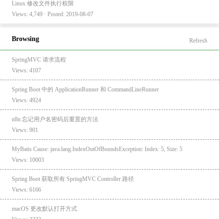
Linux 修改文件执行权限
Views: 4,749 · Posted: 2019-08-07
Browsing
Refresh
SpringMVC 请求流程
Views: 4107
Spring Boot 中的 ApplicationRunner 和 CommandLineRunner
Views: 4924
n8n 忘记用户名密码后重置的方法
Views: 901
MyBatis Cause: java.lang.IndexOutOfBoundsException: Index: 5, Size: 5
Views: 10003
Spring Boot 获取所有 SpringMVC Controller 路径
Views: 6166
macOS 更改默认打开方式