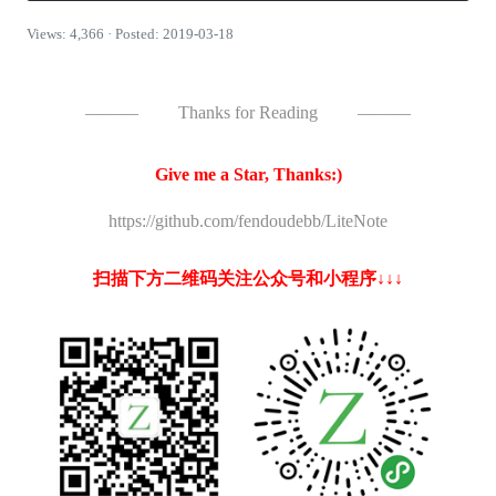
Views: 4,366 · Posted: 2019-03-18
———
Thanks for Reading
———
Give me a Star, Thanks:)
https://github.com/fendoudebb/LiteNote
扫描下方二维码关注公众号和小程序↓↓↓