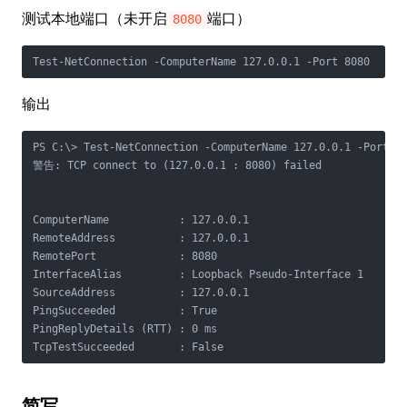
测试本地端口（未开启
端口）
8080
Test-NetConnection -ComputerName 127.0.0.1 -Port 8080
输出
PS C:\> Test-NetConnection -ComputerName 127.0.0.1 -Port 80
警告: TCP connect to (127.0.0.1 : 8080) failed

ComputerName           : 127.0.0.1

RemoteAddress          : 127.0.0.1

RemotePort             : 8080

InterfaceAlias         : Loopback Pseudo-Interface 1

SourceAddress          : 127.0.0.1

PingSucceeded          : True

PingReplyDetails (RTT) : 0 ms

TcpTestSucceeded       : False
简写