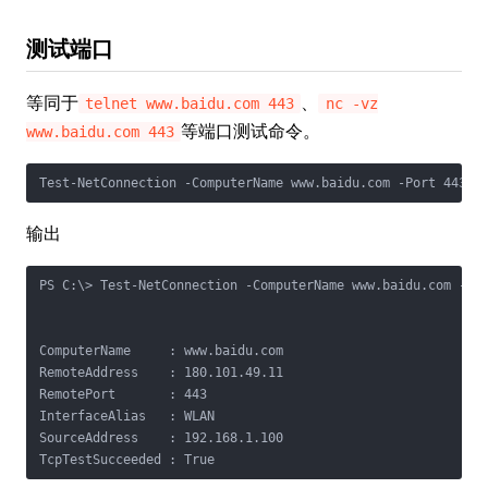
测试端口
等同于
、
telnet www.baidu.com 443
nc -vz
等端口测试命令。
www.baidu.com 443
Test-NetConnection -ComputerName www.baidu.com -Port 443
输出
PS C:\> Test-NetConnection -ComputerName www.baidu.com -Por
ComputerName     : www.baidu.com

RemoteAddress    : 180.101.49.11

RemotePort       : 443

InterfaceAlias   : WLAN

SourceAddress    : 192.168.1.100

TcpTestSucceeded : True