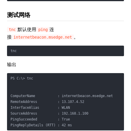
测试网络
默认使用
连
tnc
ping
接
。
internetbeacon.msedge.net
tnc
输出
PS C:\> tnc

ComputerName           : internetbeacon.msedge.net

RemoteAddress          : 13.107.4.52

InterfaceAlias         : WLAN

SourceAddress          : 192.168.1.100

PingSucceeded          : True

PingReplyDetails (RTT) : 42 ms