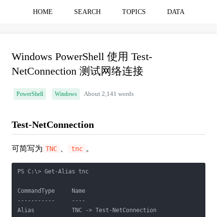
HOME
SEARCH
TOPICS
DATA
Windows PowerShell 使用 Test-
NetConnection 测试网络连接
PowerShell
Windows
About 2,141 words
Test-NetConnection
可简写为
、
。
TNC
tnc
PS C:\> Get-Alias tnc

CommandType     Name                                       
-----------     ----                                       
Alias           TNC -> Test-NetConnection                 