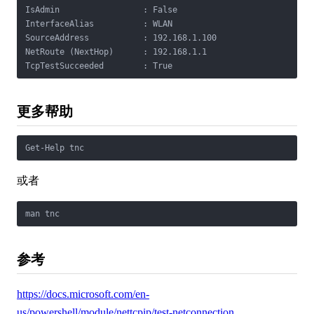
IsAdmin                 : False

InterfaceAlias          : WLAN

SourceAddress           : 192.168.1.100

NetRoute (NextHop)      : 192.168.1.1

TcpTestSucceeded        : True
更多帮助
Get-Help tnc
或者
man tnc
参考
https://docs.microsoft.com/en-
us/powershell/module/nettcpip/test-netconnection