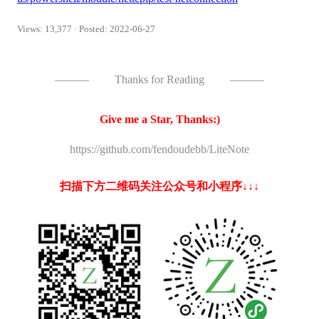
Views: 13,377 · Posted: 2022-06-27
———
Thanks for Reading
———
Give me a Star, Thanks:)
https://github.com/fendoudebb/LiteNote
扫描下方二维码关注公众号和小程序↓↓↓