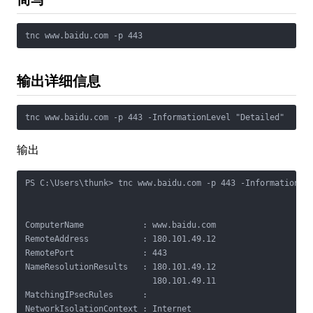
tnc www.baidu.com -p 443
输出详细信息
tnc www.baidu.com -p 443 -InformationLevel "Detailed"
输出
PS C:\Users\thunk> tnc www.baidu.com -p 443 -InformationLev
ComputerName            : www.baidu.com

RemoteAddress           : 180.101.49.12

RemotePort              : 443

NameResolutionResults   : 180.101.49.12

                          180.101.49.11

MatchingIPsecRules      :

NetworkIsolationContext : Internet
