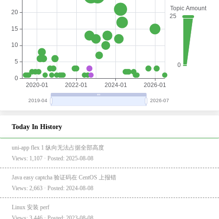
Today In History
uni-app flex 1 纵向无法占据全部高度
Views: 1,107 · Posted: 2025-08-08
Java easy captcha 验证码在 CentOS 上报错
Views: 2,663 · Posted: 2024-08-08
Linux 安装 perf
Views: 3,446 · Posted: 2023-08-08