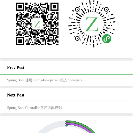
Prev Post
Spring Boot 使用 springdoc-openapi 接入 Swagger2
Next Post
Spring Boot Controller 路径匹配规则