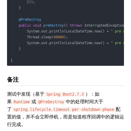
        }));

    }

@PreDestroy
public
void
preDestroy
()
throws
 InterruptedException 
{

        System.out.println(LocalDateTime.now() + 
" pre des
        Thread.sleep(
40000
);

        System.out.println(LocalDateTime.now() + 
" pre des
    }

}
备注
测试中发现（基于
）：如
Spring Boot2.7.3
果
或
中的处理时间大于
Runtime
@PreDestroy
了
配
spring.lifecycle.timeout-per-shutdown-phase
置的值，并不会立即停机，而是知道程序回调中的逻辑运
行完成。