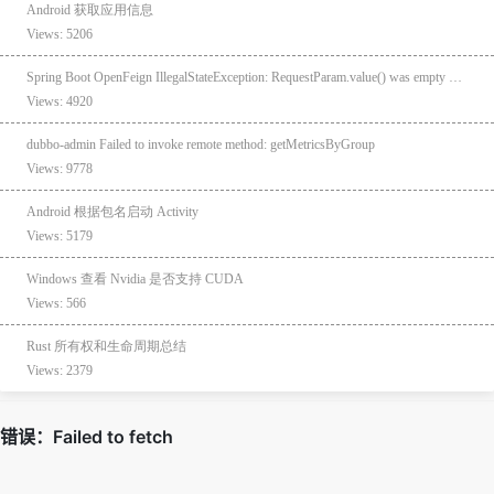
Android 获取应用信息
Views: 5206
Spring Boot OpenFeign IllegalStateException: RequestParam.value() was empty on parameter 0
Views: 4920
dubbo-admin Failed to invoke remote method: getMetricsByGroup
Views: 9778
Android 根据包名启动 Activity
Views: 5179
Windows 查看 Nvidia 是否支持 CUDA
Views: 566
Rust 所有权和生命周期总结
Views: 2379