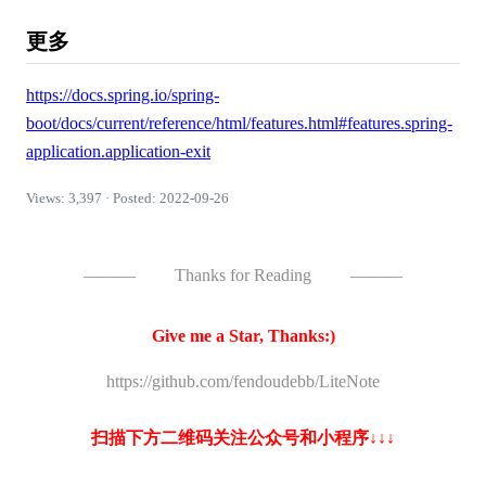
更多
https://docs.spring.io/spring-
boot/docs/current/reference/html/features.html#features.spring-
application.application-exit
Views: 3,397 · Posted: 2022-09-26
———
Thanks for Reading
———
Give me a Star, Thanks:)
https://github.com/fendoudebb/LiteNote
扫描下方二维码关注公众号和小程序↓↓↓