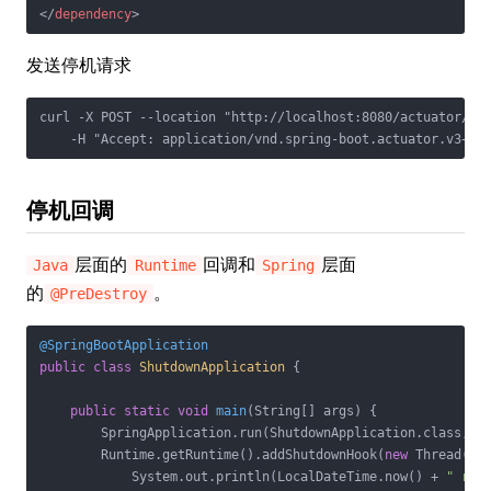
</
dependency
>
发送停机请求
curl -X POST --location "http://localhost:8080/actuator/shu
    -H "Accept: application/vnd.spring-boot.actuator.v3+js
停机回调
层面的
回调和
层面
Java
Runtime
Spring
的
。
@PreDestroy
@SpringBootApplication
public
class
ShutdownApplication
{

public
static
void
main
(String[] args)
{

        SpringApplication.run(ShutdownApplication.class, ar
        Runtime.getRuntime().addShutdownHook(
new
 Thread(() 
            System.out.println(LocalDateTime.now() + 
" run