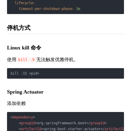
lifecycle:
timeout-per-shutdown-phase:
1m
停机方式
Linux kill 命令
使用
无法触发优雅停机。
kill -9
kill -15 <pid>
Spring Actuator
添加依赖
<
dependency
>
<
groupId
>
org.springframework.boot
</
groupId
>
<
artifactId
>
spring-boot-starter-actuator
</
artifactId
>