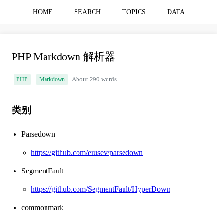
HOME
SEARCH
TOPICS
DATA
PHP Markdown 解析器
PHP
Markdown
About 290 words
类别
Parsedown
https://github.com/erusev/parsedown
SegmentFault
https://github.com/SegmentFault/HyperDown
commonmark