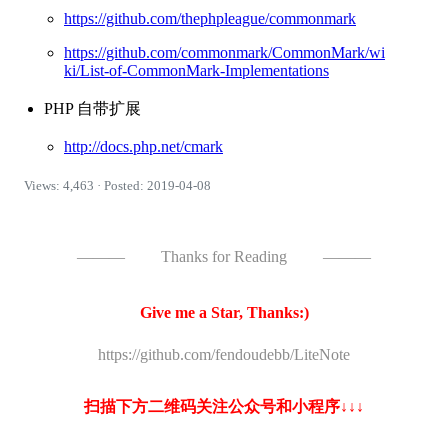
https://github.com/thephpleague/commonmark
https://github.com/commonmark/CommonMark/wi
ki/List-of-CommonMark-Implementations
PHP 自带扩展
http://docs.php.net/cmark
Views: 4,463 · Posted: 2019-04-08
———
Thanks for Reading
———
Give me a Star, Thanks:)
https://github.com/fendoudebb/LiteNote
扫描下方二维码关注公众号和小程序↓↓↓