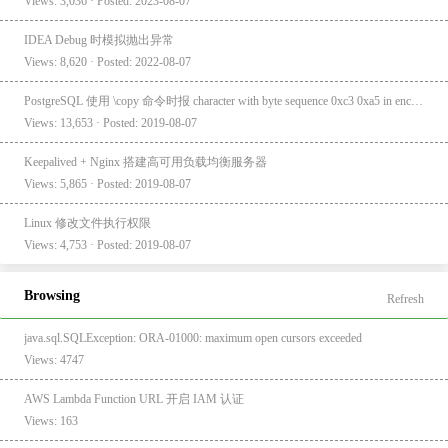
Views: 3,036 · Posted: 2023-08-07
IDEA Debug 时模拟抛出异常
Views: 8,620 · Posted: 2022-08-07
PostgreSQL 使用 \copy 命令时报 character with byte sequence 0xc3 0xa5 in encoding "UTF8" has no equivalent in encoding "GBK"
Views: 13,653 · Posted: 2019-08-07
Keepalived + Nginx 搭建高可用负载均衡服务器
Views: 5,865 · Posted: 2019-08-07
Linux 修改文件执行权限
Views: 4,753 · Posted: 2019-08-07
Browsing
Refresh
java.sql.SQLException: ORA-01000: maximum open cursors exceeded
Views: 4747
AWS Lambda Function URL 开启 IAM 认证
Views: 163