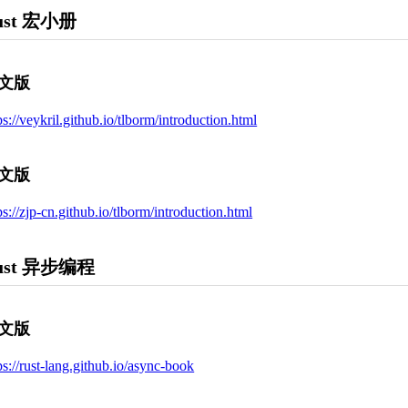
ust 宏小册
文版
ps://veykril.github.io/tlborm/introduction.html
文版
ps://zjp-cn.github.io/tlborm/introduction.html
ust 异步编程
文版
ps://rust-lang.github.io/async-book