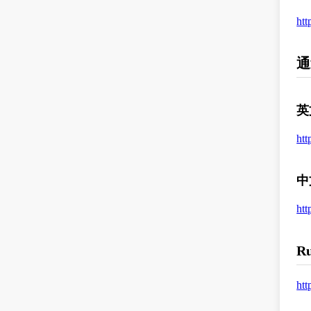
htt
通
英
htt
中
htt
R
htt