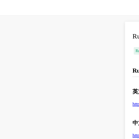
R
R
R
英
htt
中
htt