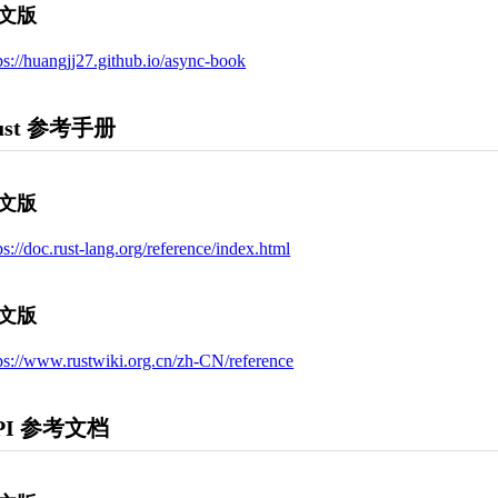
文版
ps://huangjj27.github.io/async-book
ust 参考手册
文版
ps://doc.rust-lang.org/reference/index.html
文版
ps://www.rustwiki.org.cn/zh-CN/reference
PI 参考文档