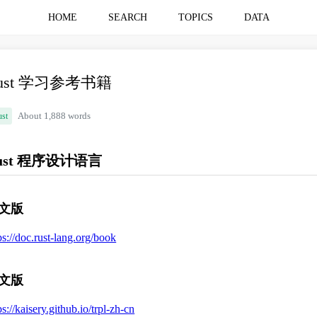
HOME
SEARCH
TOPICS
DATA
ust 学习参考书籍
ust
About 1,888 words
ust 程序设计语言
文版
ps://doc.rust-lang.org/book
文版
ps://kaisery.github.io/trpl-zh-cn