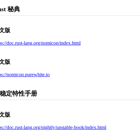
ust 秘典
文版
ps://doc.rust-lang.org/nomicon/index.html
文版
ps://nomicon.purewhite.io
稳定特性手册
文版
ps://doc.rust-lang.org/nightly/unstable-book/index.html