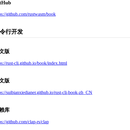
tHub
ps://github.com/rustwasm/book
令行开发
文版
ps://rust-cli.github.io/book/index.html
文版
ps://suibianxiedianer.github.io/rust-cli-book-zh_CN
赖库
ps://github.com/clap-rs/clap