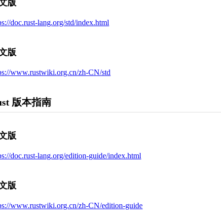
文版
ps://doc.rust-lang.org/std/index.html
文版
ps://www.rustwiki.org.cn/zh-CN/std
ust 版本指南
文版
ps://doc.rust-lang.org/edition-guide/index.html
文版
ps://www.rustwiki.org.cn/zh-CN/edition-guide