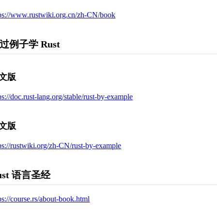
ps://www.rustwiki.org.cn/zh-CN/book
过例子学 Rust
文版
ps://doc.rust-lang.org/stable/rust-by-example
文版
ps://rustwiki.org/zh-CN/rust-by-example
ust 语言圣经
ps://course.rs/about-book.html