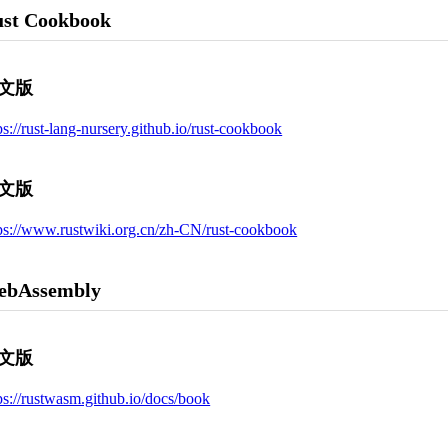
st Cookbook
文版
ps://rust-lang-nursery.github.io/rust-cookbook
文版
ps://www.rustwiki.org.cn/zh-CN/rust-cookbook
ebAssembly
文版
ps://rustwasm.github.io/docs/book