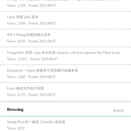
Views: 2,504 · Posted: 2025-08-07
Linux 查看 glibc 版本
Views: 3,036 · Posted: 2023-08-07
IDEA Debug 时模拟抛出异常
Views: 8,620 · Posted: 2022-08-07
PostgreSQL 使用 \copy 命令时报 character with byte sequence 0xc3 0xa5 in encoding "UTF8" has no equivalent in encoding "GBK"
Views: 13,653 · Posted: 2019-08-07
Keepalived + Nginx 搭建高可用负载均衡服务器
Views: 5,865 · Posted: 2019-08-07
Linux 修改文件执行权限
Views: 4,753 · Posted: 2019-08-07
Browsing
Refresh
Spring Boot 统一修改 Controller 返回值
Views: 4233