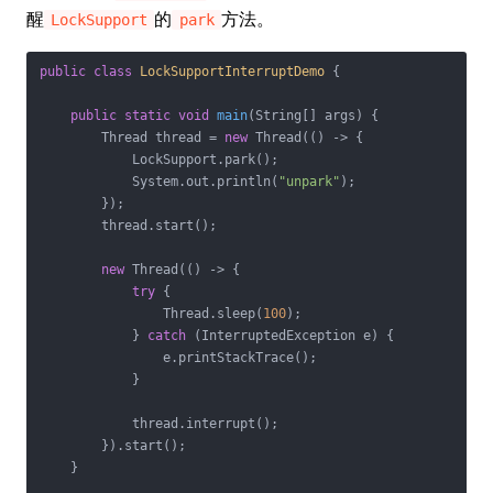
醒
的
方法。
LockSupport
park
public
class
LockSupportInterruptDemo
{

public
static
void
main
(String[] args)
{

        Thread thread = 
new
 Thread(() -> {

            LockSupport.park();

            System.out.println(
"unpark"
);

        });

        thread.start();

new
 Thread(() -> {

try
 {

                Thread.sleep(
100
);

            } 
catch
 (InterruptedException e) {

                e.printStackTrace();

            }

            thread.interrupt();

        }).start();

    }
