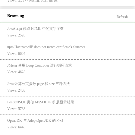
Views: 3,727 · Posted: 2021-08-08
Browsing
Refresh
JavaScript 获取 HTML 中的文字字数
Views: 2526
npm Hostname/IP does not match certificate's altnames
Views: 6694
JMeter 使用 Loop Controller 进行循环请求
Views: 4628
Java 计算分页参数 page 和 size 三种方法
Views: 2463
PostgrelSQL 类似 MySQL \G 扩展显示结果
Views: 5733
OpenJDK 与 AdoptOpenJDK 的区别
Views: 6448