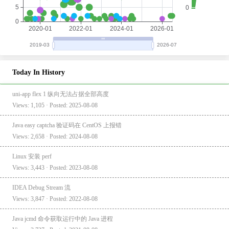
Today In History
uni-app flex 1 纵向无法占据全部高度
Views: 1,105 · Posted: 2025-08-08
Java easy captcha 验证码在 CentOS 上报错
Views: 2,658 · Posted: 2024-08-08
Linux 安装 perf
Views: 3,443 · Posted: 2023-08-08
IDEA Debug Stream 流
Views: 3,847 · Posted: 2022-08-08
Java jcmd 命令获取运行中的 Java 进程