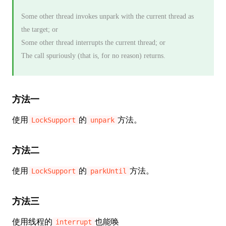
Some other thread invokes unpark with the current thread as
the target; or
Some other thread interrupts the current thread; or
The call spuriously (that is, for no reason) returns.
方法一
使用
的
方法。
LockSupport
unpark
方法二
使用
的
方法。
LockSupport
parkUntil
方法三
使用线程的
也能唤
interrupt