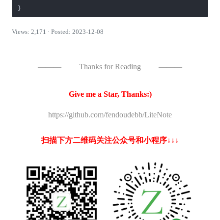
Views: 2,171 · Posted: 2023-12-08
———
Thanks for Reading
———
Give me a Star, Thanks:)
https://github.com/fendoudebb/LiteNote
扫描下方二维码关注公众号和小程序↓↓↓