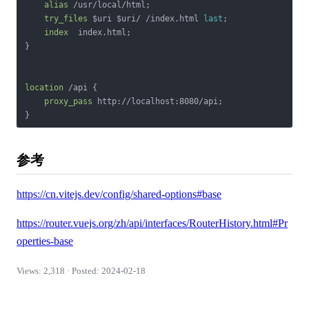
alias
 /usr/local/html;

try_files
 $uri $uri/ /index.html 
last
;

index
  index.html;

}

location
 /api {

proxy_pass
 http://localhost:8080/api; 

}
参考
https://cn.vitejs.dev/config/shared-options#base
https://router.vuejs.org/zh/api/interfaces/RouterHistory.html#Pr
operties-base
Views: 2,318 · Posted: 2024-02-18