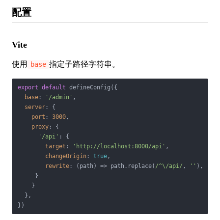
配置
Vite
使用
指定子路径字符串。
base
export
default
 defineConfig({

base
: 
'/admin'
,

server
: {

port
: 
3000
,

proxy
: {

'/api'
: {

target
: 
'http://localhost:8000/api'
,

changeOrigin
: 
true
,

rewrite
: 
(
path
) =>
 path.replace(
/^\/api/
, 
''
),

     }

    }

  },

})