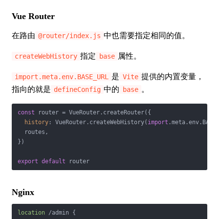
Vue Router
在路由
中也需要指定相同的值。
@router/index.js
指定
属性。
createWebHistory
base
是
提供的内置变量，
import.meta.env.BASE_URL
Vite
指向的就是
中的
。
defineConfig
base
const
 router = VueRouter.createRouter({

history
: VueRouter.createWebHistory(
import
.meta.env.BASE_
  routes,

})

export
default
 router
Nginx
location
 /admin {
