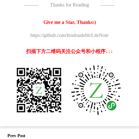
———
Thanks for Reading
———
Give me a Star, Thanks:)
https://github.com/fendoudebb/LiteNote
扫描下方二维码关注公众号和小程序↓↓↓
Prev Post