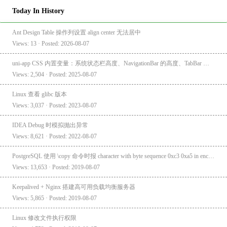
Today In History
Ant Design Table 操作列设置 align center 无法居中
Views: 13 · Posted: 2026-08-07
uni-app CSS 内置变量：系统状态栏高度、NavigationBar 的高度、TabBar 的高度
Views: 2,504 · Posted: 2025-08-07
Linux 查看 glibc 版本
Views: 3,037 · Posted: 2023-08-07
IDEA Debug 时模拟抛出异常
Views: 8,621 · Posted: 2022-08-07
PostgreSQL 使用 \copy 命令时报 character with byte sequence 0xc3 0xa5 in encoding "UTF8" has no equivalent in encoding "GBK"
Views: 13,653 · Posted: 2019-08-07
Keepalived + Nginx 搭建高可用负载均衡服务器
Views: 5,865 · Posted: 2019-08-07
Linux 修改文件执行权限