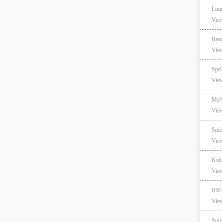
Lin
Vie
Rea
Vie
Sp
Vie
My
Vie
Sp
Vie
Kub
Vie
ID
Vie
Spr