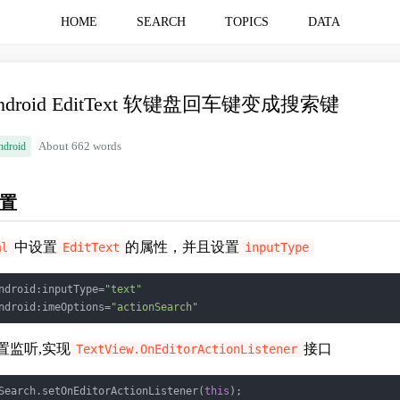
HOME
SEARCH
TOPICS
DATA
ndroid EditText 软键盘回车键变成搜索键
ndroid
About 662 words
置
中设置
的属性，并且设置
ml
EditText
inputType
ndroid:inputType=
"text"
ndroid:imeOptions=
"actionSearch"
置监听,实现
接口
TextView.OnEditorActionListener
Search.setOnEditorActionListener(
this
);