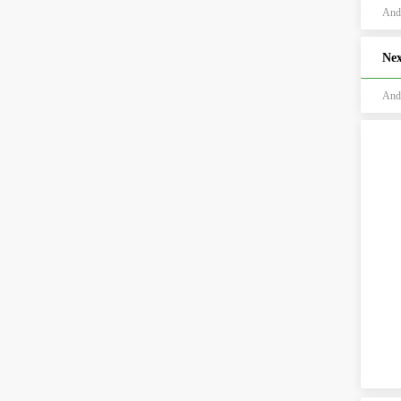
And
Nex
And