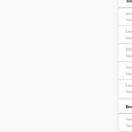
Tod
uni
View
Li
View
ID
View
Ja
View
Li
View
Br
Jav
Vie