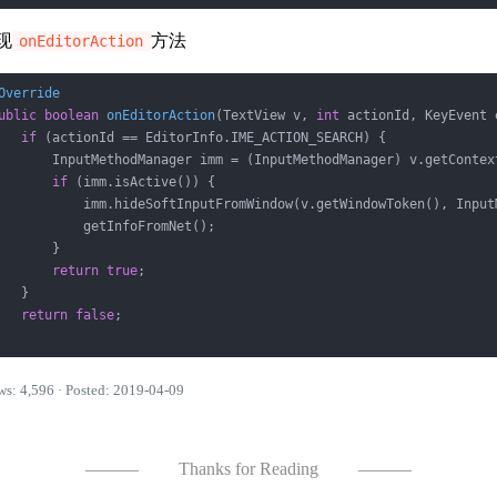
现
方法
onEditorAction
Override
ublic
boolean
onEditorAction
(TextView v, 
int
 actionId, KeyEvent 
if
 (actionId == EditorInfo.IME_ACTION_SEARCH) {

       InputMethodManager imm = (InputMethodManager) v.getContex
if
 (imm.isActive()) {

           imm.hideSoftInputFromWindow(v.getWindowToken(), Input
           getInfoFromNet();

       }

return
true
;

   }

return
false
;

ws: 4,596 · Posted: 2019-04-09
———
Thanks for Reading
———