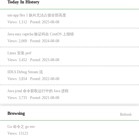
Today In History
uni-app flex 1 纵向无法占据全部高度
Views: 1,112 · Posted: 2025-08-08
Java easy captcha 验证码在 CentOS 上报错
Views: 2,669 · Posted: 2024-08-08
Linux 安装 perf
Views: 3,452 · Posted: 2023-08-08
IDEA Debug Stream 流
Views: 3,854 · Posted: 2022-08-08
Java jcmd 命令获取运行中的 Java 进程
Views: 3,735 · Posted: 2021-08-08
Browsing
Refresh
Go 命令之 go env
Views: 15123