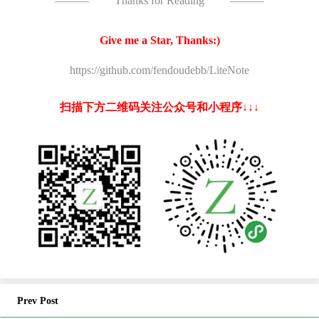
———
Thanks for Reading
———
Give me a Star, Thanks:)
https://github.com/fendoudebb/LiteNote
扫描下方二维码关注公众号和小程序↓↓↓
Prev Post