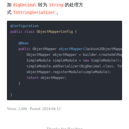
加
转为
的处理方
BigDecimal
String
式
。
ToStringSerializer
@Configuration
public
class
ObjectMapperConfig
{

@Bean
public
 ObjectMapper 
objectMapper
(Jackson2ObjectMapperB
        ObjectMapper objectMapper = builder.createXmlMappe
        SimpleModule simpleModule = 
new
 SimpleModule();

        simpleModule.addSerializer(BigDecimal.class, ToStri
        objectMapper.registerModule(simpleModule);

return
 objectMapper;

    }

Views: 2,406 · Posted: 2024-04-12