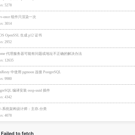
ws: 5278
e v-once 组件只渲染一次
ws: 3014
cOS OpenSSL 生成 p12 证书
ws: 2952
hrome 代理服务器可能有问题或地址不正确的解决办法
ws: 12635
nResty 中使用 pgmoon 连接 PostgreSQL
ws: 9980
tgreSQL 编译安装 ossp-uuid 插件
ws: 4342
考-系统架构设计师：主存-分类
ws: 4078