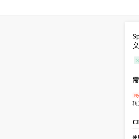
S
Sp
需
M
转
C
使