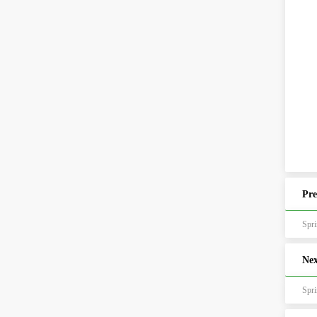
Pre
Sp
Nex