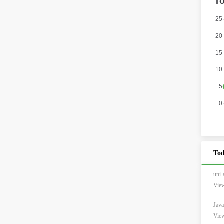
Tod
un
View
Jav
View