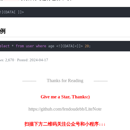
例
elect
*
from
user
where
 age 
<
!
[CDATA[
<
]]
>
20
ws: 2,670 · Posted: 2024-04-17
———
Thanks for Reading
———
Give me a Star, Thanks:)
https://github.com/fendoudebb/LiteNote
扫描下方二维码关注公众号和小程序↓↓↓