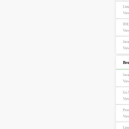
Lin
View
IDE
View
Ja
View
Br
Ja
Vie
Go
Vie
Pro
Vie
Lin