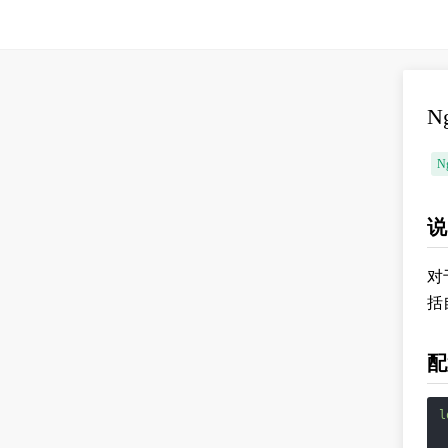
N
N
说
对
括
配
l