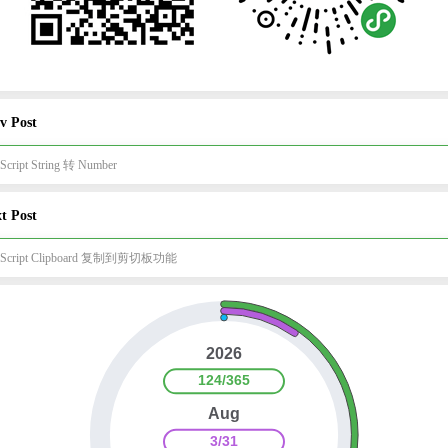
v Post
aScript String 转 Number
t Post
aScript Clipboard 复制到剪切板功能