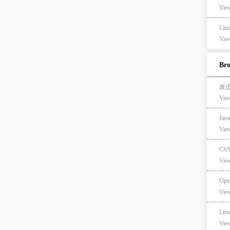
View
Li
View
Br
改
Vie
Ja
Vie
CS
Vie
Ope
Vie
Lin
Vie