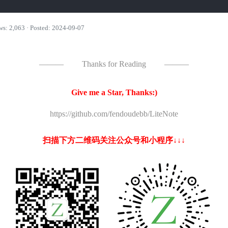
ws: 2,063 · Posted: 2024-09-07
———
Thanks for Reading
———
Give me a Star, Thanks:)
https://github.com/fendoudebb/LiteNote
扫描下方二维码关注公众号和小程序↓↓↓