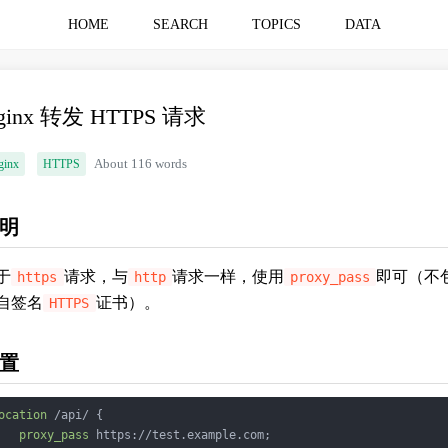
HOME
SEARCH
TOPICS
DATA
ginx 转发 HTTPS 请求
ginx
HTTPS
About 116 words
明
于
请求，与
请求一样，使用
即可（不
https
http
proxy_pass
自签名
证书）。
HTTPS
置
ocation
 /api/ {

proxy_pass
 https://test.example.com;
