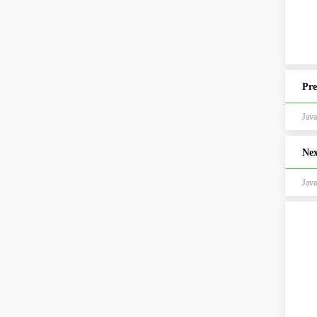
Pre
Jav
Nex
Jav