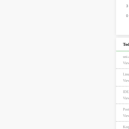
Tod
un
View
Lin
View
ID
View
View
Ke