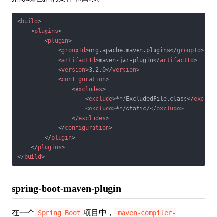
<
build
>
<
plugins
>
<
plugin
>
<
groupId
>
org.apache.maven.plugins
</
groupId
>
<
artifactId
>
maven-jar-plugin
</
artifactId
>
<
version
>
3.2.0
</
version
>
<
configuration
>
<
excludes
>
<
exclude
>
**/ExcludedFile.class
</
exclud
<
exclude
>
**/static/
</
exclude
>
</
excludes
>
</
configuration
>
</
plugin
>
</
plugins
>
</
build
>
spring-boot-maven-plugin
在一个
项目中，
Spring Boot
maven-compiler-