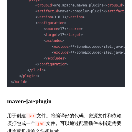
<
groupId
>
org.apache.maven.plugins
</
groupId
>
<
artifactId
>
maven-compiler-plugin
</
artifactId
>
<
version
>
3.8.1
</
version
>
<
configuration
>
<
source
>
17
</
source
>
<
target
>
17
</
target
>
<
excludes
>
<
exclude
>
**/SomeExcludedFile1.java
</
ex
<
exclude
>
**/SomeExcludedFile2.java
</
ex
</
excludes
>
</
configuration
>
</
plugin
>
</
plugins
>
</
build
>
maven-jar-plugin
用于创建
文件。将编译好的代码、资源文件和依赖
jar
项打包成一个
文件。可以通过配置插件来指定需要
jar
排除或包括的文件和目录。