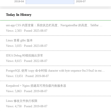
Today In History
uni-app CSS 内置变量：系统状态栏高度、NavigationBar 的高度、TabBar 的高度
Views: 2,503 · Posted: 2025-08-07
Linux 查看 glibc 版本
Views: 3,035 · Posted: 2023-08-07
IDEA Debug 时模拟抛出异常
Views: 8,615 · Posted: 2022-08-07
PostgreSQL 使用 \copy 命令时报 character with byte sequence 0xc3 0xa5 in encoding "UTF8" has no equivalent in encoding "GBK"
Views: 13,651 · Posted: 2019-08-07
Keepalived + Nginx 搭建高可用负载均衡服务器
Views: 5,863 · Posted: 2019-08-07
Linux 修改文件执行权限
Views: 4,750 · Posted: 2019-08-07