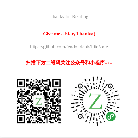
———
Thanks for Reading
———
Give me a Star, Thanks:)
https://github.com/fendoudebb/LiteNote
扫描下方二维码关注公众号和小程序↓↓↓