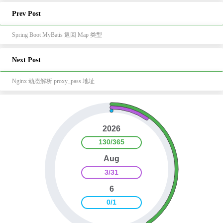
Prev Post
Spring Boot MyBatis 返回 Map 类型
Next Post
Nginx 动态解析 proxy_pass 地址