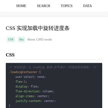
HOME
SEARCH
TOPICS
DATA
CSS 实现加载中旋转进度条
CSS
flex
About 1,092 words
CSS
/* 外层容器：让 Loading 垂直+水平居中（可根据需求调整） */
.loadingContainer
 {

    user-select: none;

flex
:
1
;

display
: flex;

flex-direction
: column;

align-items
: center;

justify-content
: center;

}
