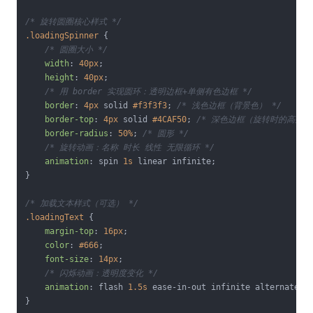
/* 旋转圆圈核心样式 */
.loadingSpinner
 {

/* 圆圈大小 */
width
: 
40px
;

height
: 
40px
;

/* 用 border 实现圆环：透明边框+单侧有色边框 */
border
: 
4px
 solid 
#f3f3f3
; 
/* 浅色边框（背景色） */
border-top
: 
4px
 solid 
#4CAF50
; 
/* 深色边框（旋转时的高亮边）
border-radius
: 
50%
; 
/* 圆形 */
/* 旋转动画：名称 时长 线性 无限循环 */
animation
: spin 
1s
 linear infinite;

}

/* 加载文本样式（可选） */
.loadingText
 {

margin-top
: 
16px
;

color
: 
#666
;

font-size
: 
14px
;

/* 闪烁动画：透明度变化 */
animation
: flash 
1.5s
 ease-in-out infinite alternate;

}
