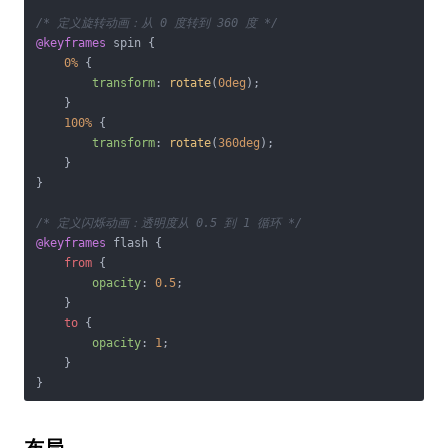
/* 定义旋转动画：从 0 度转到 360 度 */
@keyframes
 spin {

0%
 {

transform
: 
rotate
(
0deg
);

    }

100%
 {

transform
: 
rotate
(
360deg
);

    }

}

/* 定义闪烁动画：透明度从 0.5 到 1 循环 */
@keyframes
 flash {

from
 {

opacity
: 
0.5
;

    }

to
 {

opacity
: 
1
;

    }
