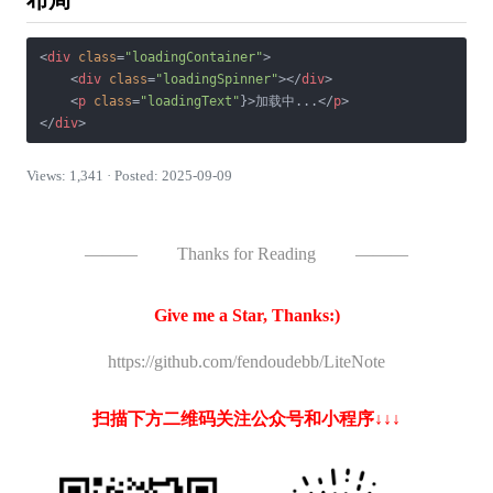
布局
<
div
class
=
"loadingContainer"
>
<
div
class
=
"loadingSpinner"
>
</
div
>
<
p
class
=
"loadingText"
}>
加载中...
</
p
>
</
div
>
Views: 1,341 · Posted: 2025-09-09
———
Thanks for Reading
———
Give me a Star, Thanks:)
https://github.com/fendoudebb/LiteNote
扫描下方二维码关注公众号和小程序↓↓↓