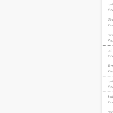
Sp
Vie
Ubu
Vie
min
Vie
curl
Vie
软
Vie
Sp
Vie
Spr
Vie
ma