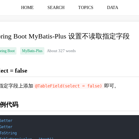
HOME
SEARCH
TOPICS
DATA
pring Boot MyBatis-Plus 设置不读取指定字段
ring Boot
MyBatis-Plus
About 327 words
lect = false
指定字段上添加
即可。
@TableField(select = false)
例代码
Setter
Getter
ToString