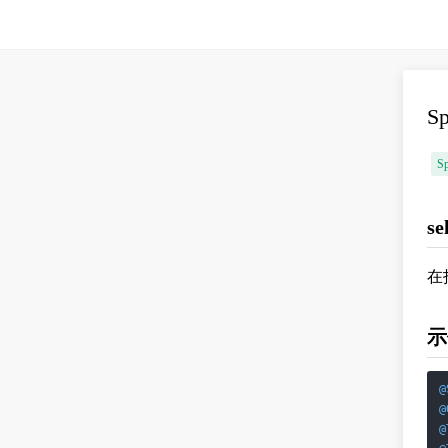
S
Sp
se
在
示
@
@
@