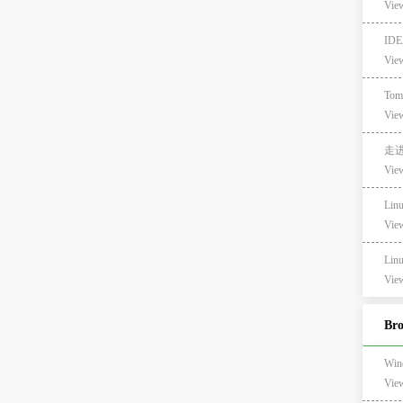
View
ID
View
Tom
View
走进
View
Lin
View
Lin
View
Br
Wi
Vie