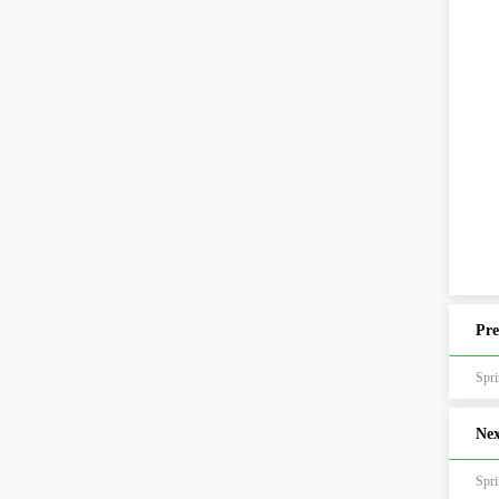
Pre
Sp
Nex
Spr