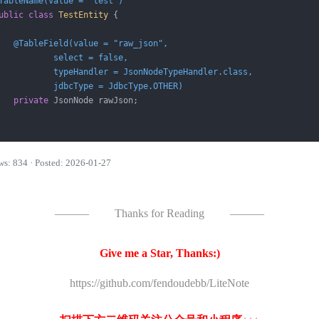
TableName(value = "test")
ublic
class
TestEntity
{

@TableField(value = "raw_json",

           select = false,

           typeHandler = JsonNodeTypeHandler.class,

           jdbcType = JdbcType.OTHER)
private
 JsonNode rawJson;

ws: 834 · Posted: 2026-01-27
———
Thanks for Reading
———
Give me a Star, Thanks:)
https://github.com/fendoudebb/LiteNote