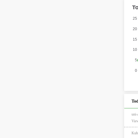
Tod
un
View
Kub