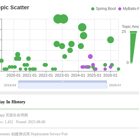
ay In History
i-app 页面生命周期
s: 1,452 · Posted: 2025-08-06
ernetes 创建测试用 Deployment Service Pod