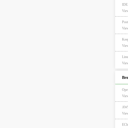
ID
View
View
Ke
View
Li
View
Br
Open
Vie
AWS
Vie
ECh