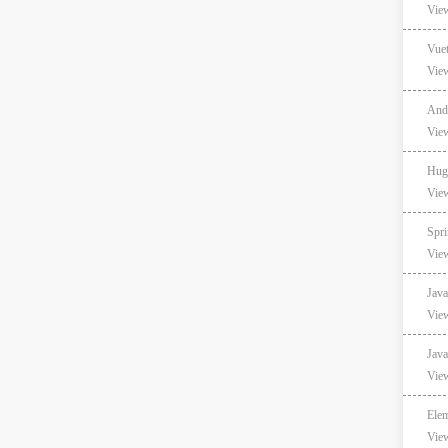
Vie
Vu
Vie
An
Vie
Hug
Vie
Spr
Vie
Ja
Vie
Ja
Vie
El
Vie