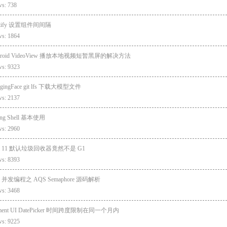
ws: 738
etify 设置组件间间隔
ws: 1864
droid VideoView 播放本地视频短暂黑屏的解决方法
ws: 9323
gingFace git lfs 下载大模型文件
ws: 2137
ing Shell 基本使用
ws: 2960
va 11 默认垃圾回收器竟然不是 G1
ws: 8393
va 并发编程之 AQS Semaphore 源码解析
ws: 3468
ement UI DatePicker 时间跨度限制在同一个月内
ws: 9225