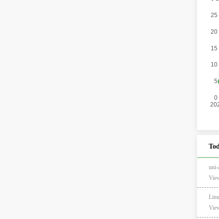
Tod
un
View
Lin
View