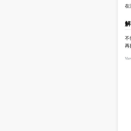
在
解
不
再
Vie