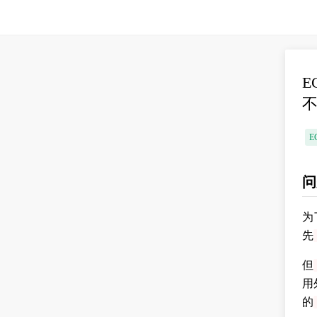
EC
E
问
为
先
但
用
的