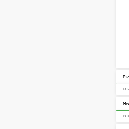
Pre
ECh
Nex
EC