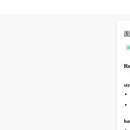
面
R
st
ha