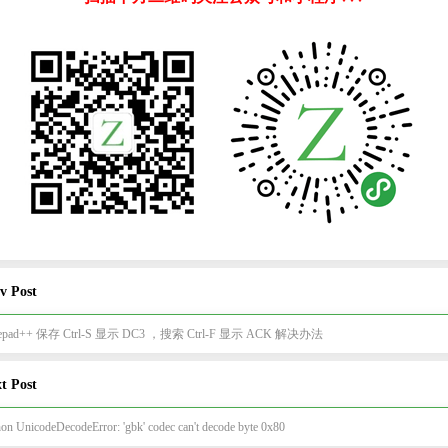
v Post
tepad++ 保存 Ctrl-S 显示 DC3 ，搜索 Ctrl-F 显示 ACK 解决办法
t Post
on UnicodeDecodeError: 'gbk' codec can't decode byte 0x80