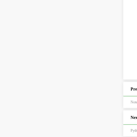
Pre
No
Nex
Pyth