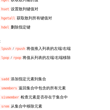
hget
设置散列键值对
hset
获取散列所有键值对
hgetall
删除指定键
hdel
t
/
将值推入列表的左端/右端
lpush
rpush
/
将值从列表的左端/右端移除
lpop
rpop
t
添加指定元素到集合
sadd
返回集合中包含的所有元素
smembers
检查元素是否存在于集合中
sismember
从集合中移除元素
srem