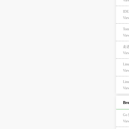
View
ID
View
Tom
View
走进
View
Lin
View
Lin
View
Br
Go 
Vie