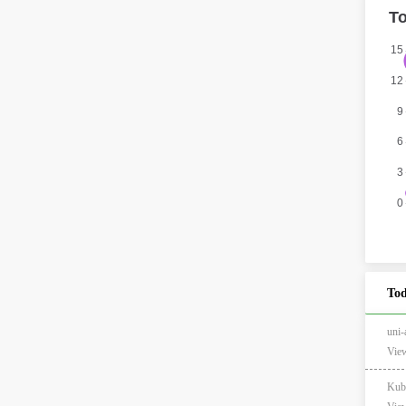
Tod
un
View
Kub