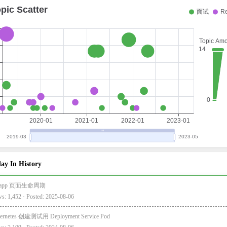
ay In History
i-app 页面生命周期
s: 1,452 · Posted: 2025-08-06
ernetes 创建测试用 Deployment Service Pod