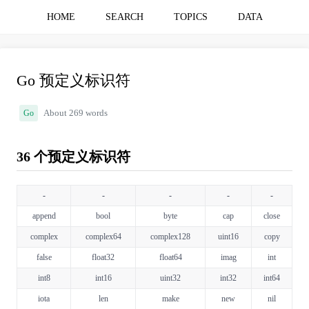
HOME
SEARCH
TOPICS
DATA
Go 预定义标识符
Go
About 269 words
36 个预定义标识符
-
-
-
-
-
append
bool
byte
cap
close
complex
complex64
complex128
uint16
copy
false
float32
float64
imag
int
int8
int16
uint32
int32
int64
iota
len
make
new
nil