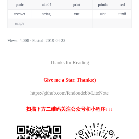
panic
uint64
print
println
real
recover
string
true
uint
uint8
uintptr
Views: 4,008 · Posted: 2019-04-23
———
Thanks for Reading
———
Give me a Star, Thanks:)
https://github.com/fendoudebb/LiteNote
扫描下方二维码关注公众号和小程序↓↓↓