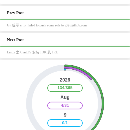
Prev Post
Git 提示 error failed to push some refs to git@github.com
Next Post
Linux 之 CentOS 安装 JDK 及 JRE