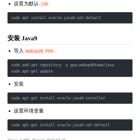
设置为默认
jdk
sudo apt install oracle-java8-set-default
安装 Java9
导入
Webupd8 PPA
sudo add-apt-repository -y ppa:webupd8team/java

sudo apt-get update
安装
sudo apt-get install oracle-java9-installer
设置环境变量
sudo apt-get install oracle-java9-set-default