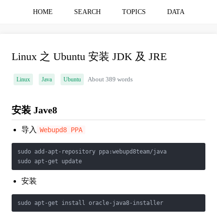
HOME
SEARCH
TOPICS
DATA
Linux 之 Ubuntu 安装 JDK 及 JRE
Linux
Java
Ubuntu
About 389 words
安装 Jave8
导入
Webupd8 PPA
sudo add-apt-repository ppa:webupd8team/java

sudo apt-get update
安装
sudo apt-get install oracle-java8-installer