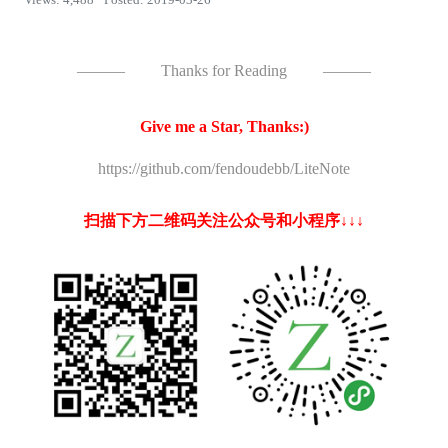
Views: 4,488 · Posted: 2019-03-26
———
Thanks for Reading
———
Give me a Star, Thanks:)
https://github.com/fendoudebb/LiteNote
扫描下方二维码关注公众号和小程序↓↓↓