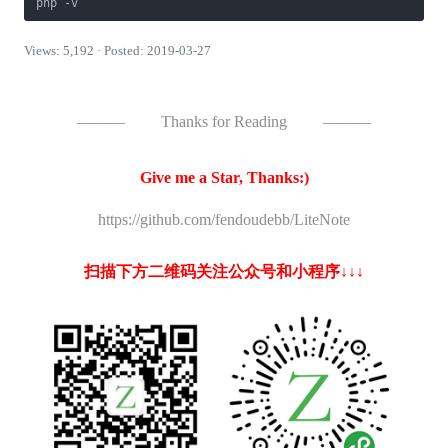
php -v
Views: 5,192 · Posted: 2019-03-27
———
Thanks for Reading
———
Give me a Star, Thanks:)
https://github.com/fendoudebb/LiteNote
扫描下方二维码关注公众号和小程序↓↓↓