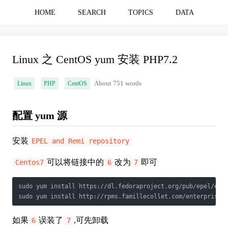
HOME
SEARCH
TOPICS
DATA
Linux 之 CentOS yum 安装 PHP7.2
Linux
PHP
CentOS
About 751 words
配置 yum 源
安装
EPEL and Remi repository
可以将链接中的
改为
即可
Centos7
6
7
sudo yum install https://dl.fedoraproject.org/pub/epel/epel
sudo yum install http://rpms.famillecollet.com/enterprise/
如果
误装了
,可先卸载
6
7