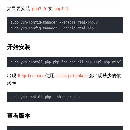
如果要安装
或
php7.0
php7.1
sudo yum-config-manager --enable remi-php70

sudo yum-config-manager --enable remi-php71
开始安装
sudo yum install php php-fpm php-cli php-curl php-mysql ph
出现
使用
会出现缺少的依
Require xxx
--skip-broken
赖包
sudo yum install php --skip-broken
查看版本