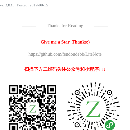
ws: 3,831 · Posted: 2019-09-15
———
Thanks for Reading
———
Give me a Star, Thanks:)
https://github.com/fendoudebb/LiteNote
扫描下方二维码关注公众号和小程序↓↓↓