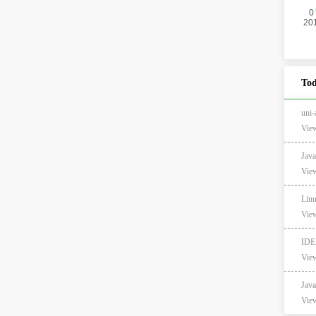
Tod
un
View
Jav
View
Lin
View
IDE
View
Ja
View