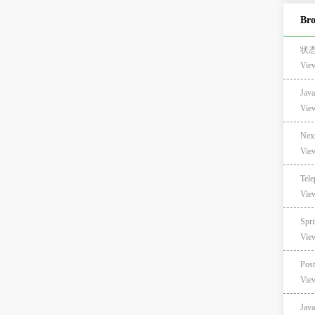
Br
状态
Vie
Jav
Vie
Ne
Vie
Te
Vie
Sp
Vie
Po
Vie
Ja