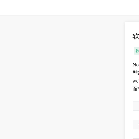
软
N
型
w
而