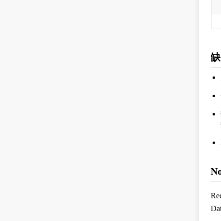
缺
N
Re
Da