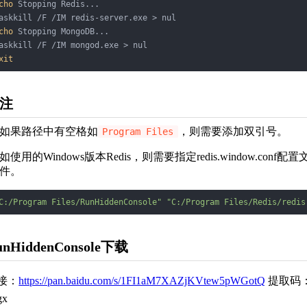
cho
 Stopping Redis...  

cho
 Stopping MongoDB...  

xit
注
如果路径中有空格如
，则需要添加双引号。
Program Files
如使用的Windows版本Redis，则需要指定redis.window.conf配置
件。
C:/Program Files/RunHiddenConsole"
"C:/Program Files/Redis/redis
unHiddenConsole下载
接：
https://pan.baidu.com/s/1FI1aM7XAZjKVtew5pWGotQ
提取码
gx