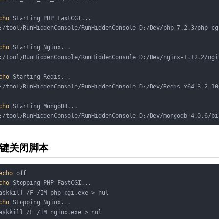
cho
 Starting PHP FastCGI...

:/tool/RunHiddenConsole/RunHiddenConsole D:/Dev/php-7.2.3/php-cg
cho
 Starting Nginx...

:/tool/RunHiddenConsole/RunHiddenConsole D:/Dev/nginx-1.12.2/ngi
cho
 Starting Redis...

:/tool/RunHiddenConsole/RunHiddenConsole D:/Dev/Redis-x64-3.2.100
cho
 Starting MongoDB...

:/tool/RunHiddenConsole/RunHiddenConsole D:/Dev/mongodb-4.0.6/bi
键关闭脚本
echo
cho
 Stopping PHP FastCGI...

cho
 Stopping Nginx...  
