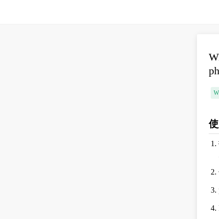
W
p
W
使