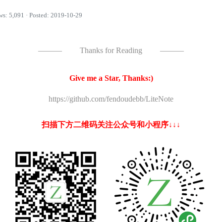
ws: 5,091 · Posted: 2019-10-29
———
Thanks for Reading
———
Give me a Star, Thanks:)
https://github.com/fendoudebb/LiteNote
扫描下方二维码关注公众号和小程序↓↓↓