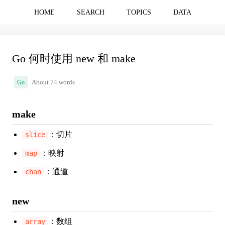
HOME
SEARCH
TOPICS
DATA
Go 何时使用 new 和 make
Go
About 74 words
make
：切片
slice
：映射
map
：通道
chan
new
：数组
array