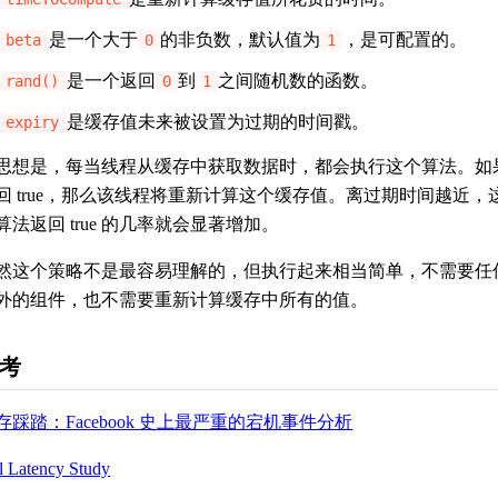
是一个大于
的非负数，默认值为
，是可配置的。
beta
0
1
是一个返回
到
之间随机数的函数。
rand()
0
1
是缓存值未来被设置为过期的时间戳。
expiry
思想是，每当线程从缓存中获取数据时，都会执行这个算法。如
回 true，那么该线程将重新计算这个缓存值。离过期时间越近，
算法返回 true 的几率就会显著增加。
然这个策略不是最容易理解的，但执行起来相当简单，不需要任
外的组件，也不需要重新计算缓存中所有的值。
考
存踩踏：Facebook 史上最严重的宕机事件分析
l Latency Study