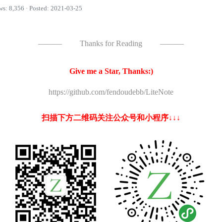
ws: 8,356 · Posted: 2021-03-25
———
Thanks for Reading
———
Give me a Star, Thanks:)
https://github.com/fendoudebb/LiteNote
扫描下方二维码关注公众号和小程序↓↓↓