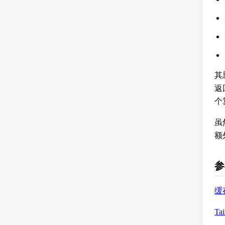
其
返
个
虽
额
参
缓
Tai