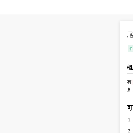
概
有
务
可