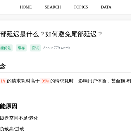
HOME
SEARCH
TOPICS
DATA
尾部延迟是什么？如何避免尾部延迟？
性能优化
缓存
面试
About 779 words
念
的请求耗时高于
的请求耗时，影响用户体验，甚至拖垮
1%
99%
。
能原因
磁盘空间不足/老化
负载高/过载