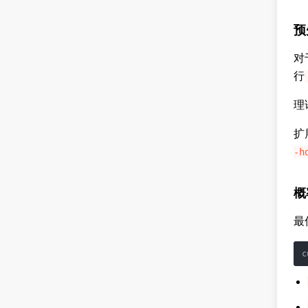
预
对
行
理
扩
-h
概
最
c