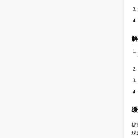
解
缓
提
现