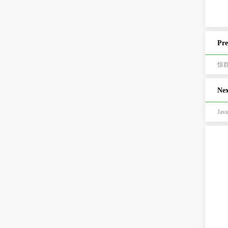
Pre
惊
Nex
Jav