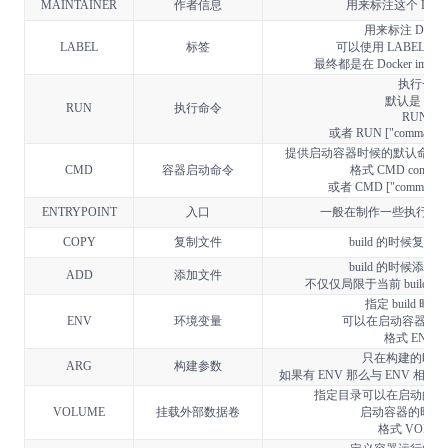
MAINTAINER
作者信息
用来标注这个 Docke
用来标注 Docker
LABEL
标签
可以使用 LABEL 代替
最终都是在 Docker im
执行一段
默认是 /bin
RUN
执行命令
RUN co
或者 RUN ["command", "
提供启动容器时候的默认命令和 E
CMD
容器启动命令
格式 CMD command 
或者 CMD ["command", "
ENTRYPOINT
入口
一般在制作一些执行就
COPY
复制文件
build 的时候复制文
build 的时候添加文
ADD
添加文件
不仅仅局限于当前 build
指定 build 
ENV
环境变量
可以在启动容器的时候
格式 ENV na
只在构建的时候
ARG
构建参数
如果有 ENV 那么与 ENV 相
指定目录可以在启动的时
VOLUME
挂载外部数据卷
启动容器的时候使
格式 VOLUME