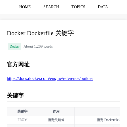
HOME
SEARCH
TOPICS
DATA
Docker Dockerfile 关键字
Docker
About 1,269 words
官方网址
https://docs.docker.com/engine/reference/builder
关键字
关键字
作用
备
FROM
指定父镜像
指定 Dockerfile 基