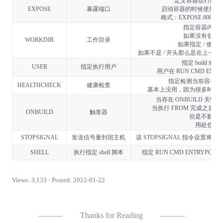
定义容器运行的时
EXPOSE
暴露端口
启动容器的时候使用 -
格式：EXPOSE 8080 或者
指定容器内部
如果没有创建
WORKDIR
工作目录
如果指定 / 使
如果不是 / 开头那么是在上一条 
指定 build 
USER
指定执行用户
用户在 RUN CMD ENT
指定检测当前容器的
HEALTHCHECK
健康检查
基本上没用，因为很多时候
当存在 ONBUILD 关
当执行 FROM 完成之后会执
ONBUILD
触发器
但是不影响
用处也不
STOPSIGNAL
发送信号量到宿主机
该 STOPSIGNAL 指令设置
SHELL
执行指定 shell 脚本
指定 RUN CMD ENTRYPOIN
Views: 3,133 · Posted: 2022-01-22
———
Thanks for Reading
———