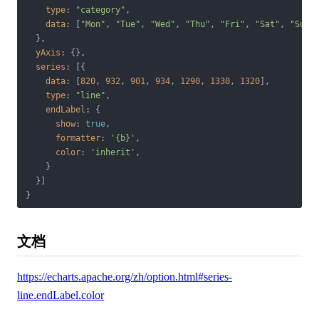
type
: 
"category"
,

data
: [
"Mon"
, 
"Tue"
, 
"Wed"
, 
"Thu"
, 
"Fri"
, 
"Sat"
, 
"Sun"
]
  },

yAxis
: {},

series
: [{

data
: [
820
, 
932
, 
901
, 
934
, 
1290
, 
1330
, 
1320
],

type
: 
"line"
,

endLabel
: {

show
: 
true
,

formatter
: 
'{b}'
,

color
: 
'inherit'
,

    }

  }]

文档
https://echarts.apache.org/zh/option.html#series-
line.endLabel.color