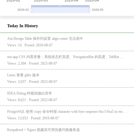
Today In History
Ant Design Table 操作列设置 align center 无法居中
Views: 14 · Posted: 2026-08-07
uni-app CSS 内置变量：系统状态栏高度、NavigationBar 的高度、TabBar 的高度
Views: 2,504 · Posted: 2025-08-07
Linux 查看 glibc 版本
Views: 3,037 · Posted: 2023-08-07
IDEA Debug 时模拟抛出异常
Views: 8,621 · Posted: 2022-08-07
PostgreSQL 使用 \copy 命令时报 character with byte sequence 0xc3 0xa5 in encoding "UTF8" has no equivalent in encoding "GBK"
Views: 13,653 · Posted: 2019-08-07
Keepalived + Nginx 搭建高可用负载均衡服务器