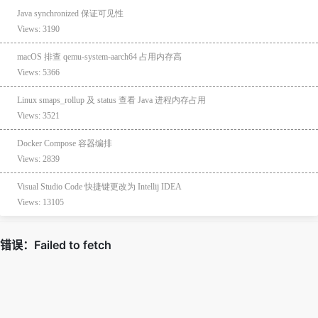
Java synchronized 保证可见性
Views: 3190
macOS 排查 qemu-system-aarch64 占用内存高
Views: 5366
Linux smaps_rollup 及 status 查看 Java 进程内存占用
Views: 3521
Docker Compose 容器编排
Views: 2839
Visual Studio Code 快捷键更改为 Intellij IDEA
Views: 13105