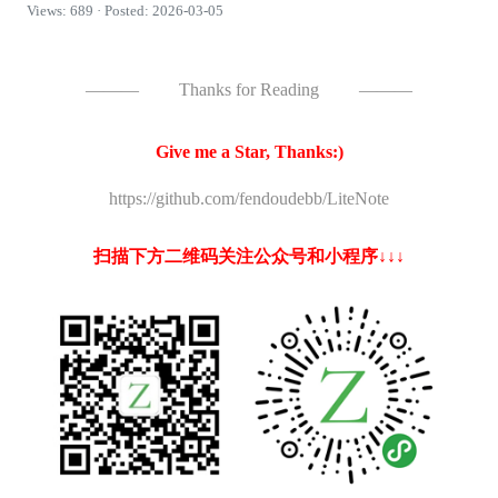
Views: 689 · Posted: 2026-03-05
———
Thanks for Reading
———
Give me a Star, Thanks:)
https://github.com/fendoudebb/LiteNote
扫描下方二维码关注公众号和小程序↓↓↓