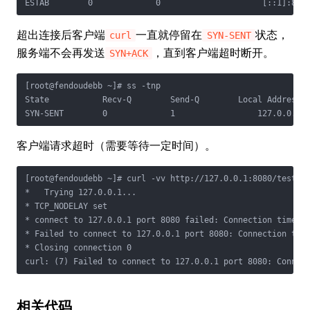
ESTAB        0             0                     [::1]:808
超出连接后客户端
一直就停留在
状态，
curl
SYN-SENT
服务端不会再发送
，直到客户端超时断开。
SYN+ACK
[root@fendoudebb ~]# ss -tnp

State           Recv-Q        Send-Q        Local Address:P
SYN-SENT        0             1                 127.0.0.1:
客户端请求超时（需要等待一定时间）。
[root@fendoudebb ~]# curl -vv http://127.0.0.1:8080/test

*   Trying 127.0.0.1...

* TCP_NODELAY set

* connect to 127.0.0.1 port 8080 failed: Connection timed o
* Failed to connect to 127.0.0.1 port 8080: Connection time
* Closing connection 0

curl: (7) Failed to connect to 127.0.0.1 port 8080: Connec
相关代码