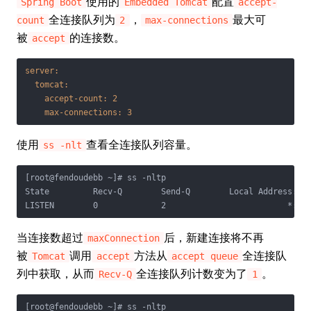
使用的
配置
Spring Boot
Embedded Tomcat
accept-
全连接队列为
，
最大可
count
2
max-connections
被
的连接数。
accept
server:
tomcat:
accept-count:
2
max-connections:
3
使用
查看全连接队列容量。
ss -nlt
[root@fendoudebb ~]# ss -nltp

State         Recv-Q        Send-Q        Local Address:Por
LISTEN        0             2                         *:80
当连接数超过
后，新建连接将不再
maxConnection
被
调用
方法从
全连接队
Tomcat
accept
accept queue
列中获取，从而
全连接队列计数变为了
。
Recv-Q
1
[root@fendoudebb ~]# ss -nltp
