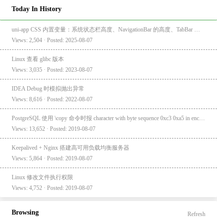
Today In History
uni-app CSS 内置变量：系统状态栏高度、NavigationBar 的高度、TabBar 的高度
Views: 2,504 · Posted: 2025-08-07
Linux 查看 glibc 版本
Views: 3,035 · Posted: 2023-08-07
IDEA Debug 时模拟抛出异常
Views: 8,616 · Posted: 2022-08-07
PostgreSQL 使用 \copy 命令时报 character with byte sequence 0xc3 0xa5 in encoding "UTF8" has no equivalent in encoding "GBK"
Views: 13,652 · Posted: 2019-08-07
Keepalived + Nginx 搭建高可用负载均衡服务器
Views: 5,864 · Posted: 2019-08-07
Linux 修改文件执行权限
Views: 4,752 · Posted: 2019-08-07
Browsing
Refresh