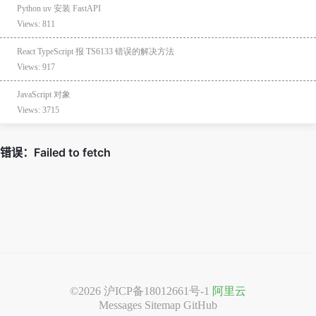
Python uv 安装 FastAPI
Views: 811
React TypeScript 报 TS6133 错误的解决方法
Views: 917
JavaScript 对象
Views: 3715
©2026
沪ICP备18012661号-1
阿里云
Messages
Sitemap
GitHub