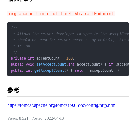
org.apache.tomcat.util.net.AbstractEndpoint
/**

 * Allows the server developer to specify the acceptCount (
 * should be used for server sockets. By default, this valu
 * is 100.

 */
private
int
 acceptCount = 
100
public
void
setAcceptCount
(
int
 acceptCount)
{ 
if
 (acceptCo
public
int
getAcceptCount
()
{ 
return
 acceptCount; }
参考
https://tomcat.apache.org/tomcat-9.0-doc/config/http.html
Views: 8,521 · Posted: 2022-04-13