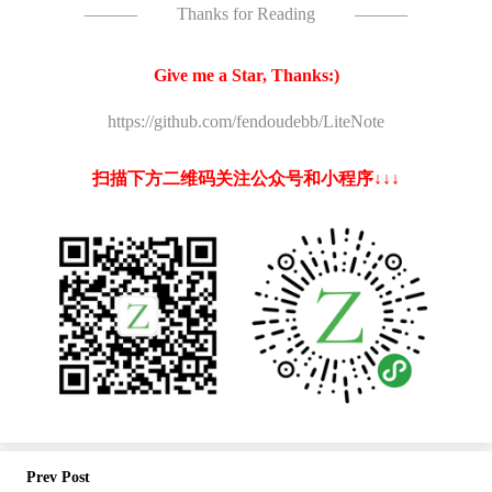
———
Thanks for Reading
———
Give me a Star, Thanks:)
https://github.com/fendoudebb/LiteNote
扫描下方二维码关注公众号和小程序↓↓↓
Prev Post