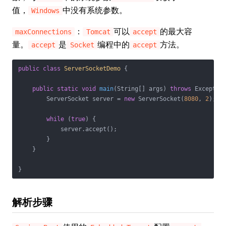
值，
中没有系统参数。
Windows
：
可以
的最大容
maxConnections
Tomcat
accept
量。
是
编程中的
方法。
accept
Socket
accept
public
class
ServerSocketDemo
{

public
static
void
main
(String[] args)
throws
 Exceptio
        ServerSocket server = 
new
 ServerSocket(
8080
, 
2
); 
/
while
 (
true
) {

            server.accept();

        }

    }

}
解析步骤