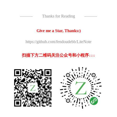
———
Thanks for Reading
———
Give me a Star, Thanks:)
https://github.com/fendoudebb/LiteNote
扫描下方二维码关注公众号和小程序↓↓↓