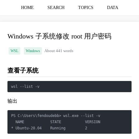
HOME
SEARCH
TOPICS
DATA
Windows 子系统修改 root 用户密码
WSL
Windows
About 441 words
查看子系统
wsl --list -v
输出
PS C:\Users\fendoudebb> wsl.exe --list -v

  NAME            STATE           VERSION

* Ubuntu-20.04    Running         2