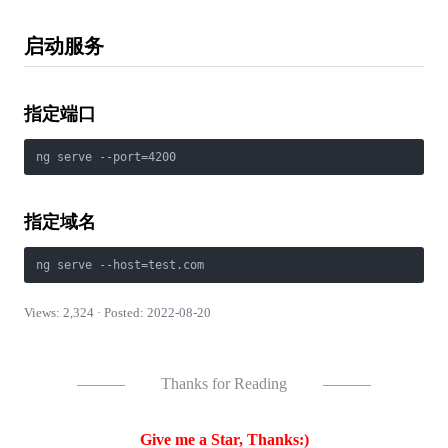
启动服务
指定端口
ng serve --port=4200
指定域名
ng serve --host=test.com
Views: 2,324 · Posted: 2022-08-20
———
Thanks for Reading
———
Give me a Star, Thanks:)