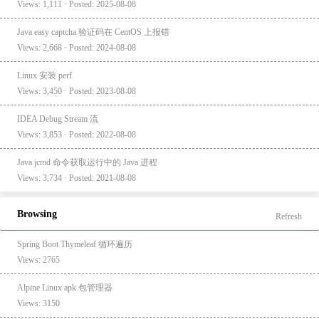
Views: 1,111 · Posted: 2025-08-08
Java easy captcha 验证码在 CentOS 上报错
Views: 2,668 · Posted: 2024-08-08
Linux 安装 perf
Views: 3,450 · Posted: 2023-08-08
IDEA Debug Stream 流
Views: 3,853 · Posted: 2022-08-08
Java jcmd 命令获取运行中的 Java 进程
Views: 3,734 · Posted: 2021-08-08
Browsing
Refresh
Spring Boot Thymeleaf 循环遍历
Views: 2765
Alpine Linux apk 包管理器
Views: 3150