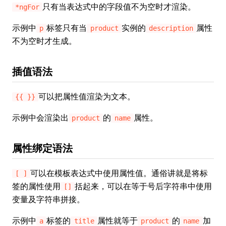
只有当表达式中的字段值不为空时才渲染。
*ngFor
示例中
标签只有当
实例的
属性
p
product
description
不为空时才生成。
插值语法
可以把属性值渲染为文本。
{{ }}
示例中会渲染出
的
属性。
product
name
属性绑定语法
可以在模板表达式中使用属性值。通俗讲就是将标
[ ]
签的属性使用
括起来，可以在等于号后字符串中使用
[]
变量及字符串拼接。
示例中
标签的
属性就等于
的
加
a
title
product
name