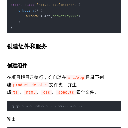
export
class
ProductListComponent
{

onNotify
(
)
 {

window
.alert(
"onNotifyxxx"
);

    }

}
创建组件和服务
创建组件
在项目根目录执行，会自动在
目录下创
src/app
建
文件夹，并生
product-details
成
、
、
、
四个文件。
ts
html
css
spec.ts
ng generate component product-alerts
输出