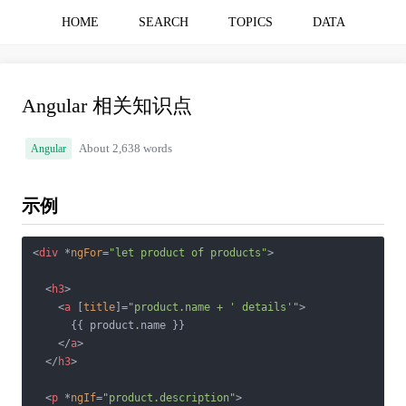
HOME
SEARCH
TOPICS
DATA
Angular 相关知识点
Angular
About 2,638 words
示例
<
div
 *
ngFor
=
"let product of products"
>
<
h3
>
<
a
 [
title
]=
"product.name + ' details'"
>
      {{ product.name }}

</
a
>
</
h3
>
<
p
 *
ngIf
=
"product.description"
>