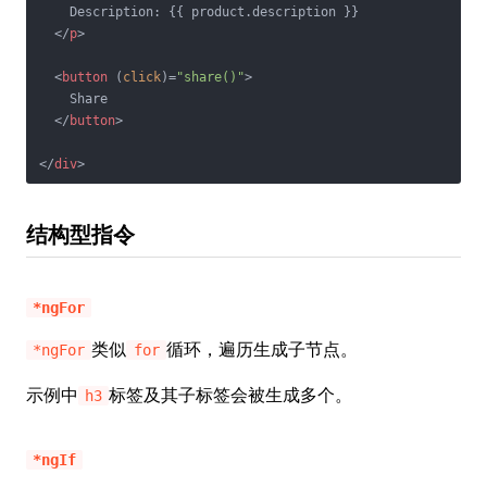
    Description: {{ product.description }}

</
p
>
<
button
 (
click
)=
"share()"
>
    Share

</
button
>
</
div
>
结构型指令
*ngFor
类似
循环，遍历生成子节点。
*ngFor
for
示例中
标签及其子标签会被生成多个。
h3
*ngIf