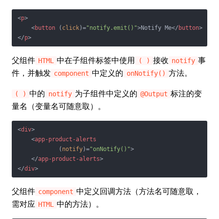
<
p
>
<
button
 (
click
)=
"notify.emit()"
>
Notify Me
</
button
>
</
p
>
父组件
中在子组件标签中使用
接收
事
HTML
( )
notify
件，并触发
中定义的
方法。
component
onNotify()
中的
为子组件中定义的
标注的变
( )
notify
@Output
量名（变量名可随意取）。
<
div
>
<
app-product-alerts
            (
notify
)=
"onNotify()"
>
</
app-product-alerts
>
</
div
>
父组件
中定义回调方法（方法名可随意取，
component
需对应
中的方法）。
HTML