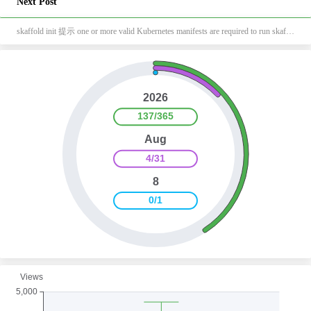
Next Post
skaffold init 提示 one or more valid Kubernetes manifests are required to run skaffold