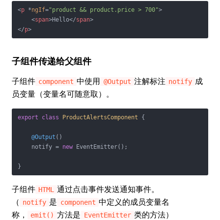
<
p
 *
ngIf
=
"product && product.price > 700"
>
<
span
>
Hello
</
span
>
</
p
>
子组件传递给父组件
子组件
中使用
注解标注
成
component
@Output
notify
员变量（变量名可随意取）。
export
class
ProductAlertsComponent
{

@Output
()

    notify = 
new
 EventEmitter();

}
子组件
通过点击事件发送通知事件。
HTML
（
是
中定义的成员变量名
notify
component
称，
方法是
类的方法）
emit()
EventEmitter