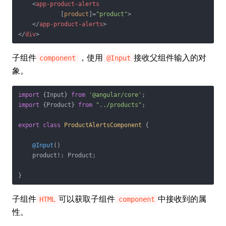
<
app-product-alerts
            [
product
]=
"product"
>
</
app-product-alerts
>
</
div
>
子组件
，使用
接收父组件输入的对
component
@Input
象。
import
 {Input} 
from
'@angular/core'
import
 {Product} 
from
"../products"
;

export
class
ProductAlertsComponent
{

@Input
()

    product!: Product;

}
子组件
可以获取子组件
中接收到的属
HTML
component
性。