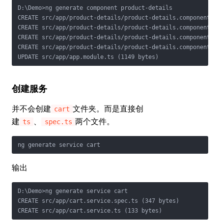
D:\Demo>ng generate component product-details

CREATE src/app/product-details/product-details.component.ht
CREATE src/app/product-details/product-details.component.sp
CREATE src/app/product-details/product-details.component.ts
CREATE src/app/product-details/product-details.component.cs
UPDATE src/app/app.module.ts (1149 bytes)
创建服务
并不会创建
文件夹。而是直接创
cart
建
、
两个文件。
ts
spec.ts
ng generate service cart
输出
D:\Demo>ng generate service cart

CREATE src/app/cart.service.spec.ts (347 bytes)

CREATE src/app/cart.service.ts (133 bytes)