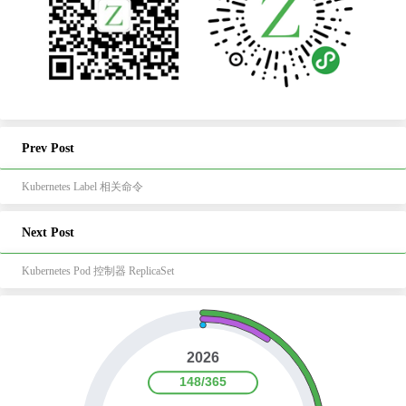
Prev Post
Kubernetes Label 相关命令
Next Post
Kubernetes Pod 控制器 ReplicaSet