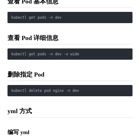
查看 Pod 基本信息
kubectl get pods -n dev
查看 Pod 详细信息
kubectl get pods -n dev -o wide
删除指定 Pod
kubectl delete pod nginx -n dev
yml 方式
编写 yml