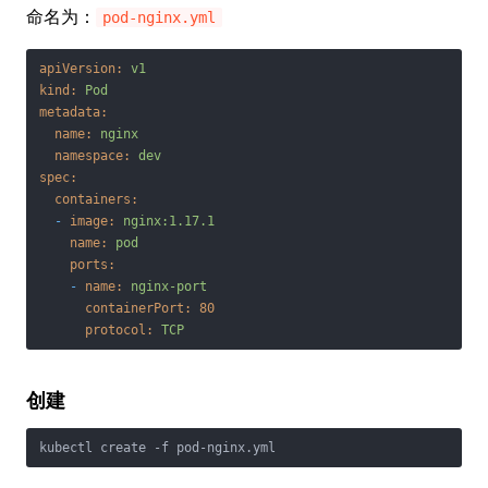
命名为：
pod-nginx.yml
apiVersion:
v1
kind:
Pod
metadata:
name:
nginx
namespace:
dev
spec:
containers:
-
image:
nginx:1.17.1
name:
pod
ports:
-
name:
nginx-port
containerPort:
80
protocol:
TCP
创建
kubectl create -f pod-nginx.yml