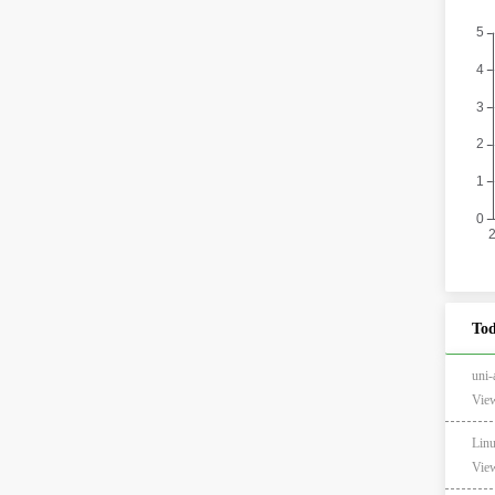
Tod
un
View
Li
View