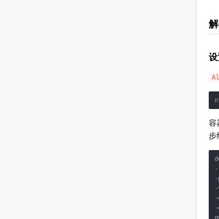
解
设
A
n
容
步
d
-
-
-
-
-
q