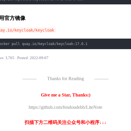
用官方镜像
uay.io/keycloak/keycloak
ocker pull quay.io/keycloak/keycloak:17.0.1
ws: 3,765 · Posted: 2022-09-07
———
Thanks for Reading
———
Give me a Star, Thanks:)
https://github.com/fendoudebb/LiteNote
扫描下方二维码关注公众号和小程序↓↓↓