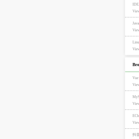
ID
View
Ja
View
Li
View
Br
Vu
Vie
MyS
Vie
ECh
Vie