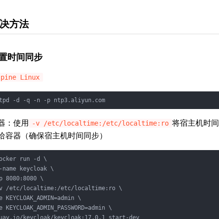
决方法
置时间同步
lpine Linux
tpd -d -q -n -p ntp3.aliyun.com
器：使用
将宿主机时间
-v /etc/localtime:/etc/localtime:ro
给容器（确保宿主机时间同步）
ocker run -d \

-name keycloak \

p 8080:8080 \

v /etc/localtime:/etc/localtime:ro \

e KEYCLOAK_ADMIN=admin \

e KEYCLOAK_ADMIN_PASSWORD=admin \

uay.io/keycloak/keycloak:17.0.1 start-dev