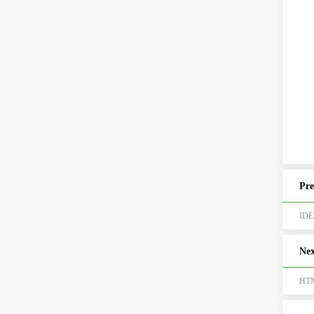
Pre
ID
Nex
HT