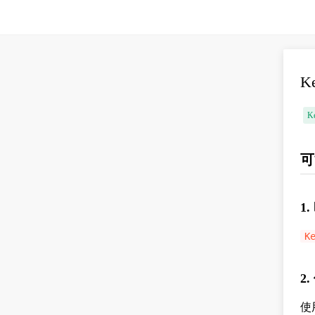
K
K
可
1
K
2
使