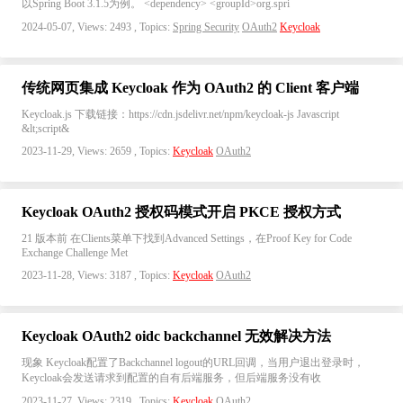
以Spring Boot 3.1.5为例。 <dependency> <groupId>org.spri
2024-05-07, Views: 2493 , Topics:
Spring Security
OAuth2
Keycloak
传统网页集成 Keycloak 作为 OAuth2 的 Client 客户端
Keycloak.js 下载链接：https://cdn.jsdelivr.net/npm/keycloak-js Javascript
&lt;script&
2023-11-29, Views: 2659 , Topics:
Keycloak
OAuth2
Keycloak OAuth2 授权码模式开启 PKCE 授权方式
21 版本前 在Clients菜单下找到Advanced Settings，在Proof Key for Code
Exchange Challenge Met
2023-11-28, Views: 3187 , Topics:
Keycloak
OAuth2
Keycloak OAuth2 oidc backchannel 无效解决方法
现象 Keycloak配置了Backchannel logout的URL回调，当用户退出登录时，
Keycloak会发送请求到配置的自有后端服务，但后端服务没有收
2023-11-27, Views: 2319 , Topics:
Keycloak
OAuth2