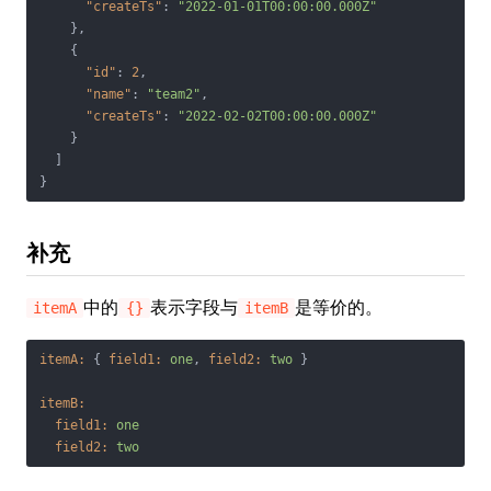
"createTs"
: 
"2022-01-01T00:00:00.000Z"
    },

    {

"id"
: 
2
,

"name"
: 
"team2"
,

"createTs"
: 
"2022-02-02T00:00:00.000Z"
    }

  ]

}
补充
中的
表示字段与
是等价的。
itemA
{}
itemB
itemA:
 { 
field1:
one
, 
field2:
two
 }

itemB:
field1:
one
field2:
two