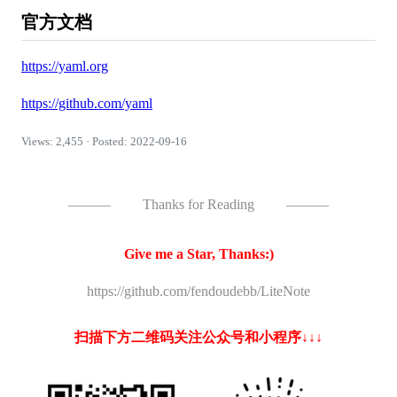
官方文档
https://yaml.org
https://github.com/yaml
Views: 2,455 · Posted: 2022-09-16
———
Thanks for Reading
———
Give me a Star, Thanks:)
https://github.com/fendoudebb/LiteNote
扫描下方二维码关注公众号和小程序↓↓↓