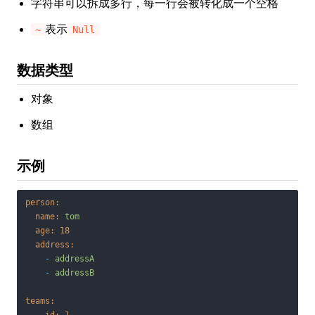
字符串可以拆成多行，每一行会被转化成一个空格
表示
~
Null
数据类型
对象
数组
示例
person:
name:
tom
age:
18
address:
-
addressA
-
addressB
teams: