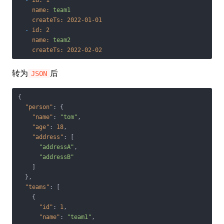
-
id:
1
name:
team1
createTs:
2022-01-01
-
id:
2
name:
team2
createTs:
2022-02-02
转为
后
JSON
{

"person"
: {

"name"
: 
"tom"
,

"age"
: 
18
,

"address"
: [

"addressA"
,

"addressB"
    ]

  },

"teams"
: [

    {

"id"
: 
1
,

"name"
: 
"team1"
,
