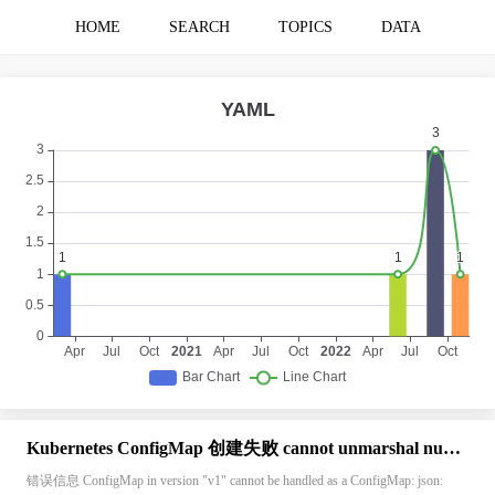
HOME
SEARCH
TOPICS
DATA
Kubernetes ConfigMap 创建失败 cannot unmarshal number into Go struct field ConfigMap.data of type string
错误信息 ConfigMap in version "v1" cannot be handled as a ConfigMap: json: