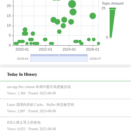
Today In History
uni-app flex column 布局中图片高度被压缩
Views: 1,384 · Posted: 2025-08-09
Linux 清理内存的 Cache、Buffer 和交换空间
Views: 2,087 · Posted: 2023-08-09
IDEA 禁止导入所有包
Views: 6,652 · Posted: 2022-08-09