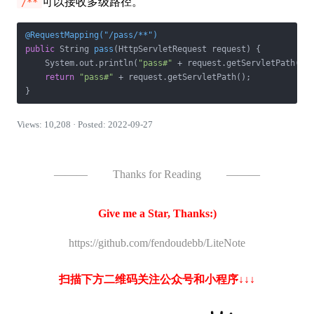
可以接收多级路径。
/**
@RequestMapping("/pass/**")
public
 String 
pass
(HttpServletRequest request)
{

    System.out.println(
"pass#"
 + request.getServletPath());
return
"pass#"
 + request.getServletPath();

}
Views: 10,208 · Posted: 2022-09-27
———
Thanks for Reading
———
Give me a Star, Thanks:)
https://github.com/fendoudebb/LiteNote
扫描下方二维码关注公众号和小程序↓↓↓