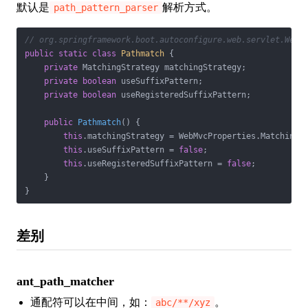
默认是
解析方式。
path_pattern_parser
// org.springframework.boot.autoconfigure.web.servlet.WebM
public
static
class
Pathmatch
{

private
 MatchingStrategy matchingStrategy;

private
boolean
 useSuffixPattern;

private
boolean
 useRegisteredSuffixPattern;

public
Pathmatch
()
{

this
.matchingStrategy = WebMvcProperties.MatchingSt
this
.useSuffixPattern = 
false
;

this
.useRegisteredSuffixPattern = 
false
;

    }

}
差别
ant_path_matcher
通配符可以在中间，如：
。
abc/**/xyz