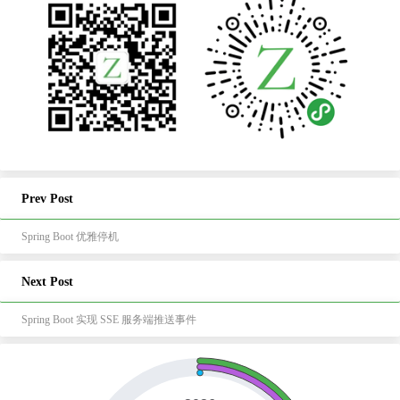
Prev Post
Spring Boot 优雅停机
Next Post
Spring Boot 实现 SSE 服务端推送事件