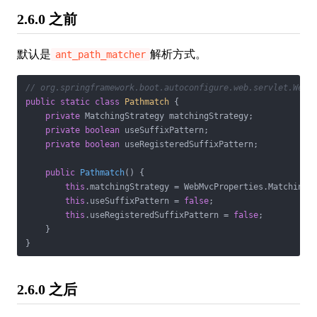
2.6.0 之前
默认是
解析方式。
ant_path_matcher
// org.springframework.boot.autoconfigure.web.servlet.WebM
public
static
class
Pathmatch
{

private
 MatchingStrategy matchingStrategy;

private
boolean
 useSuffixPattern;

private
boolean
 useRegisteredSuffixPattern;

public
Pathmatch
()
{

this
.matchingStrategy = WebMvcProperties.MatchingSt
this
.useSuffixPattern = 
false
;

this
.useRegisteredSuffixPattern = 
false
;

    }

}
2.6.0 之后