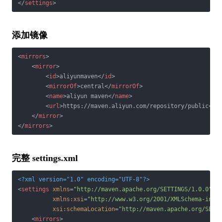
</
settings
>
添加镜像
<
mirrors
>
<
mirror
>
<
id
>
aliyunmaven
</
id
>
<
mirrorOf
>
central
</
mirrorOf
>
<
name
>
aliyun maven
</
name
>
<
url
>
https://maven.aliyun.com/repository/public
</
u
</
mirror
>
</
mirrors
>
完整 settings.xml
<?xml version="1.0" encoding="UTF-8"?>
<
settings
xmlns
=
"http://maven.apache.org/SETTINGS/1.0.0"
xmlns:xsi
=
"http://www.w3.org/2001/XMLSchema-inst
xsi:schemaLocation
=
"http://maven.apache.org/SETT
<
mirrors
>