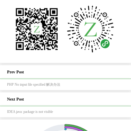
Prev Post
PHP No input file specified 解决办法
Next Post
IDEA java: package is not visible