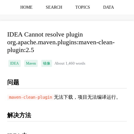
HOME
SEARCH
TOPICS
DATA
IDEA Cannot resolve plugin
org.apache.maven.plugins:maven-clean-
plugin:2.5
IDEA
Maven
镜像
About 1,460 words
问题
无法下载，项目无法编译运行。
maven-clean-plugin
解决方法