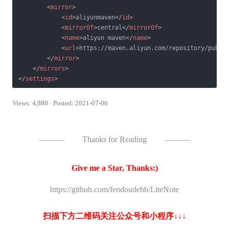
<
mirror
>
<
id
>
aliyunmaven
</
id
>
<
mirrorOf
>
central
</
mirrorOf
>
<
name
>
aliyun maven
</
name
>
<
url
>
https://maven.aliyun.com/repository/publi
</
mirror
>
</
mirrors
>
</
settings
>
Views: 4,880 · Posted: 2021-07-06
———
Thanks for Reading
———
Give me a Star, Thanks:)
https://github.com/fendoudebb/LiteNote
扫描下方二维码关注公众号和小程序↓↓↓