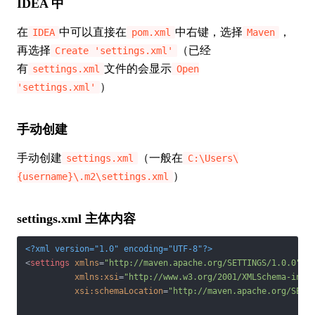
IDEA 中
在
中可以直接在
中右键，选择
，
IDEA
pom.xml
Maven
再选择
（已经
Create 'settings.xml'
有
文件的会显示
settings.xml
Open
）
'settings.xml'
手动创建
手动创建
（一般在
settings.xml
C:\Users\
）
{username}\.m2\settings.xml
settings.xml 主体内容
<?xml version="1.0" encoding="UTF-8"?>
<
settings
xmlns
=
"http://maven.apache.org/SETTINGS/1.0.0"
xmlns:xsi
=
"http://www.w3.org/2001/XMLSchema-inst
xsi:schemaLocation
=
"http://maven.apache.org/SETT