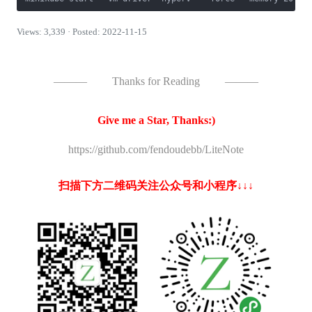
Views: 3,339 · Posted: 2022-11-15
———
Thanks for Reading
———
Give me a Star, Thanks:)
https://github.com/fendoudebb/LiteNote
扫描下方二维码关注公众号和小程序↓↓↓