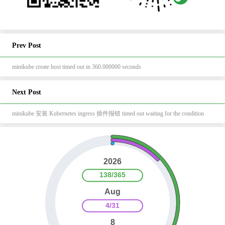
Prev Post
minikube create host timed out in 360.000000 seconds
Next Post
minikube 安装 Kubernetes ingress 插件报错 timed out waiting for the condition