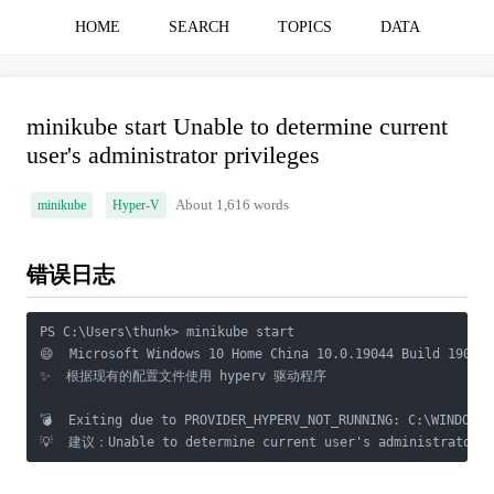
HOME
SEARCH
TOPICS
DATA
minikube start Unable to determine current
user's administrator privileges
minikube
Hyper-V
About 1,616 words
错误日志
PS C:\Users\thunk> minikube start

😄  Microsoft Windows 10 Home China 10.0.19044 Build 19044
✨  根据现有的配置文件使用 hyperv 驱动程序

💣  Exiting due to PROVIDER_HYPERV_NOT_RUNNING: C:\WINDOWS\
💡  建议：Unable to determine current user's administrator p