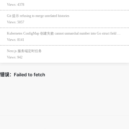
Views: 4378
Git 提示 refusing to merge unrelated histories
Views: 5057
Kubernetes ConfigMap 创建失败 cannot unmarshal number into Go struct field ConfigMap.data of type string
Views: 8141
Next.js 服务端定时任务
Views: 942