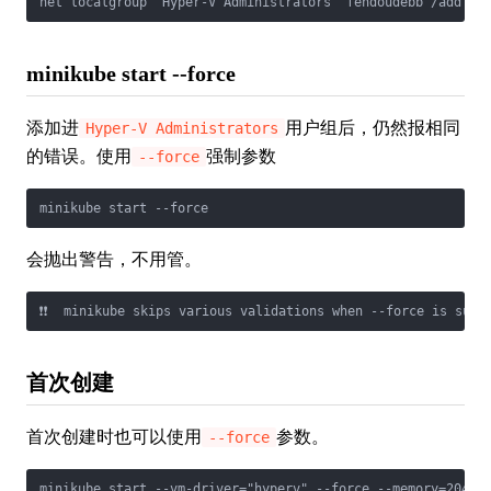
net localgroup "Hyper-V Administrators" fendoudebb /add
minikube start --force
添加进
用户组后，仍然报相同
Hyper-V Administrators
的错误。使用
强制参数
--force
minikube start --force
会抛出警告，不用管。
❗❗  minikube skips various validations when --force is supp
首次创建
首次创建时也可以使用
参数。
--force
minikube start --vm-driver="hyperv" --force --memory=2048 