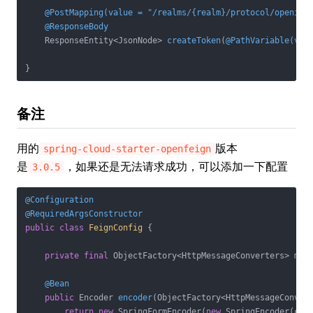
@PostMapping(value = "/realms/{realm}/protocol/openid-
@ResponseBody
ResponseEntity<JsonNode> 
createToken
(
@PathVariable(val
}
备注
用的
版本
spring-cloud-starter-openfeign
是
，如果还是无法请求成功，可以添加一下配置
3.0.5
@Configuration
@RequiredArgsConstructor
public
class
FeignConfig
{

private
final
 ObjectFactory<HttpMessageConverters> mess
@Bean
public
 Encoder 
encoder
(ObjectFactory<HttpMessageConver
return
new
 SpringFormEncoder(
new
 SpringEncoder(conv