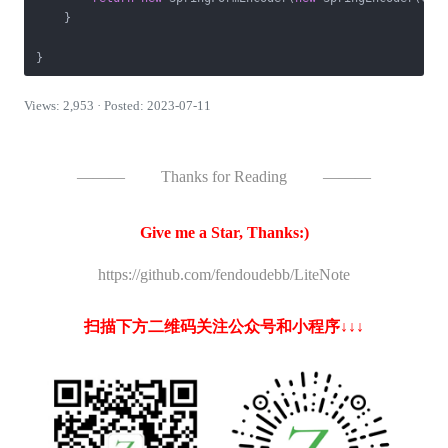
    }

}
Views: 2,953 · Posted: 2023-07-11
———
Thanks for Reading
———
Give me a Star, Thanks:)
https://github.com/fendoudebb/LiteNote
扫描下方二维码关注公众号和小程序↓↓↓