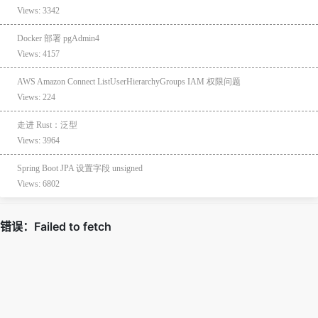
Views: 3342
Docker 部署 pgAdmin4
Views: 4157
AWS Amazon Connect ListUserHierarchyGroups IAM 权限问题
Views: 224
走进 Rust：泛型
Views: 3964
Spring Boot JPA 设置字段 unsigned
Views: 6802