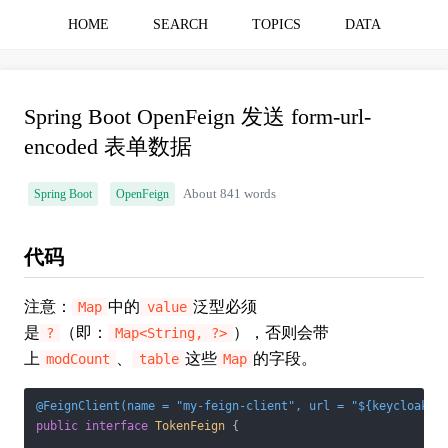
HOME
SEARCH
TOPICS
DATA
Spring Boot OpenFeign 发送 form-url-
encoded 表单数据
Spring Boot
OpenFeign
About 841 words
代码
注意：
中的
泛型必须
Map
value
是
（即：
），否则会带
?
Map<String, ?>
上
、
这些
的字段。
modCount
table
Map
@FeignClient(name = "my-feign-client", url = "${keycloak.a
public
interface
TokenFeign
{
