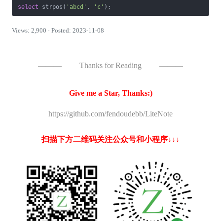
select
 strpos(
'abcd'
, 
'c'
);
Views: 2,900 · Posted: 2023-11-08
———
Thanks for Reading
———
Give me a Star, Thanks:)
https://github.com/fendoudebb/LiteNote
扫描下方二维码关注公众号和小程序↓↓↓