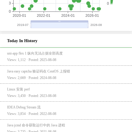
Today In History
uni-app flex 1 纵向无法占据全部高度
Views: 1,112 · Posted: 2025-08-08
Java easy captcha 验证码在 CentOS 上报错
Views: 2,669 · Posted: 2024-08-08
Linux 安装 perf
Views: 3,450 · Posted: 2023-08-08
IDEA Debug Stream 流
Views: 3,854 · Posted: 2022-08-08
Java jcmd 命令获取运行中的 Java 进程
Views: 3,735 · Posted: 2021-08-08