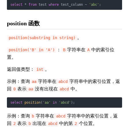
select
*
from
 test 
where
 test_column 
~
'abc'
;
position 函数
。
position(substring in string)
：
字符串在
中的索引位
position('B' in 'A')
B
A
置。
返回值类型：
。
int
示例：查询
字符串在
字符串中的索引位置，返
aa
abcd
回
表示
没有出现在
中。
0
aa
abcd
select
position
(
'aa'
in
'abcd'
);
示例：查询
字符串在
字符串中的索引位置，返
b
abcd
回
表示
出现在
中的第
个位置。
2
b
abcd
2