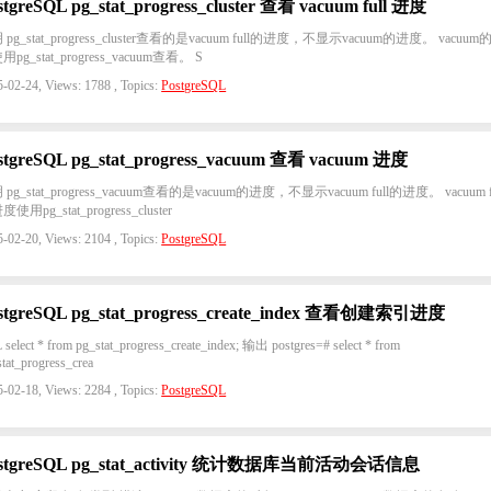
stgreSQL pg_stat_progress_cluster 查看 vacuum full 进度
 pg_stat_progress_cluster查看的是vacuum full的进度，不显示vacuum的进度。 vacuum
pg_stat_progress_vacuum查看。 S
-02-24, Views: 1788 , Topics:
PostgreSQL
stgreSQL pg_stat_progress_vacuum 查看 vacuum 进度
pg_stat_progress_vacuum查看的是vacuum的进度，不显示vacuum full的进度。 vacuum f
使用pg_stat_progress_cluster
-02-20, Views: 2104 , Topics:
PostgreSQL
stgreSQL pg_stat_progress_create_index 查看创建索引进度
select * from pg_stat_progress_create_index; 输出 postgres=# select * from
tat_progress_crea
-02-18, Views: 2284 , Topics:
PostgreSQL
stgreSQL pg_stat_activity 统计数据库当前活动会话信息