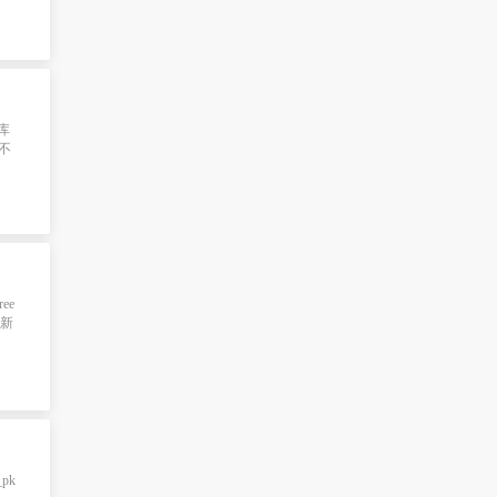
据库
不
ee
入新
_pk