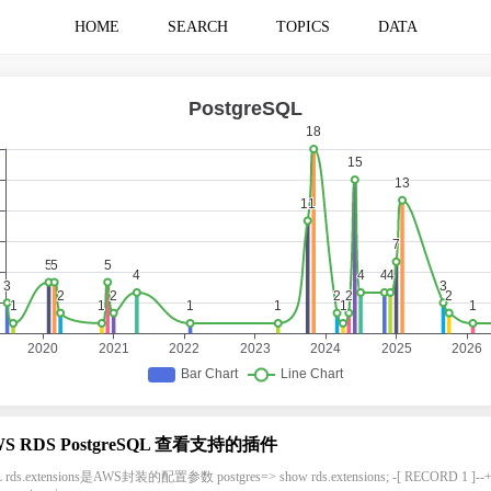
HOME
SEARCH
TOPICS
DATA
WS RDS PostgreSQL 查看支持的插件
 rds.extensions是AWS封装的配置参数 postgres=> show rds.extensions; -[ RECORD 1 ]--+