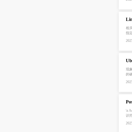
L
相关
指定
2025
Ub
现象
的确
2025
Po
\z
识符
2025