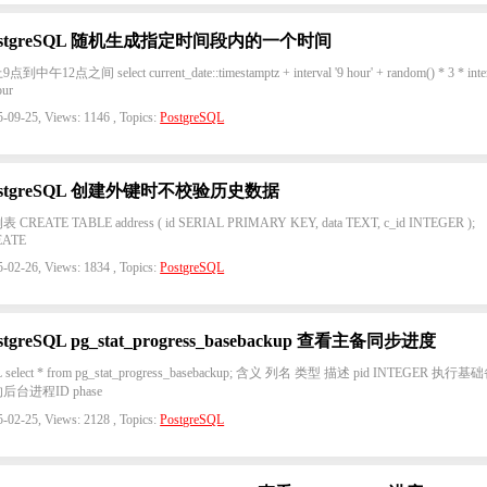
ostgreSQL 随机生成指定时间段内的一个时间
点到中午12点之间 select current_date::timestamptz + interval '9 hour' + random() * 3 * inte
our
-09-25, Views: 1146 , Topics:
PostgreSQL
ostgreSQL 创建外键时不校验历史数据
 CREATE TABLE address ( id SERIAL PRIMARY KEY, data TEXT, c_id INTEGER );
EATE
-02-26, Views: 1834 , Topics:
PostgreSQL
stgreSQL pg_stat_progress_basebackup 查看主备同步进度
 select * from pg_stat_progress_basebackup; 含义 列名 类型 描述 pid INTEGER 执行基
后台进程ID phase
-02-25, Views: 2128 , Topics:
PostgreSQL