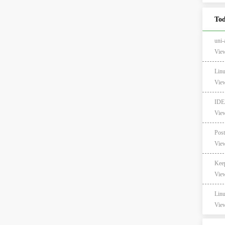
Tod
un
View
Lin
View
ID
View
View
Ke
View
Li
View