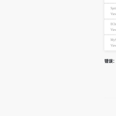
Spr
Vie
ECh
Vie
My
Vie