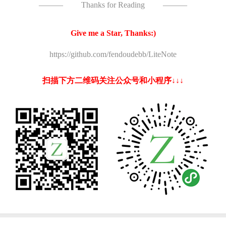
———
Thanks for Reading
———
Give me a Star, Thanks:)
https://github.com/fendoudebb/LiteNote
扫描下方二维码关注公众号和小程序↓↓↓