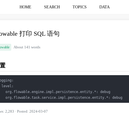
HOME
SEARCH
TOPICS
DATA
lowable 打印 SQL 语句
lowable
About 141 words
置
ogging:

 level:

   org.flowable.engine.impl.persistence.entity.
*
: debug

   org.flowable.task.service.impl.persistence.entity.
*
: debug
ws: 2,283 · Posted: 2024-03-07