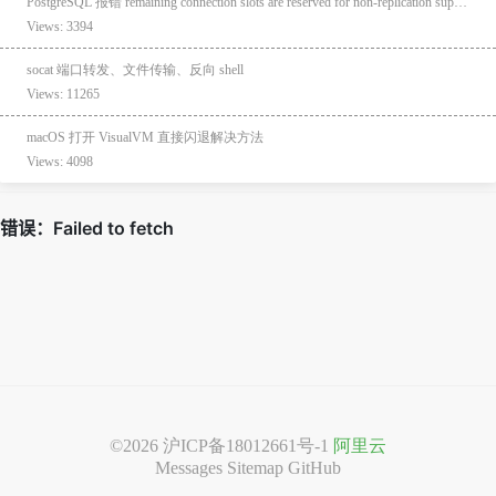
PostgreSQL 报错 remaining connection slots are reserved for non-replication superuser connections
Views: 3394
socat 端口转发、文件传输、反向 shell
Views: 11265
macOS 打开 VisualVM 直接闪退解决方法
Views: 4098
©2026
沪ICP备18012661号-1
阿里云
Messages
Sitemap
GitHub