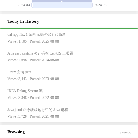
Today In History
uni-app flex 1 纵向无法占据全部高度
Views: 1,105 · Posted: 2025-08-08
Java easy captcha 验证码在 CentOS 上报错
Views: 2,658 · Posted: 2024-08-08
Linux 安装 perf
Views: 3,443 · Posted: 2023-08-08
IDEA Debug Stream 流
Views: 3,848 · Posted: 2022-08-08
Java jcmd 命令获取运行中的 Java 进程
Views: 3,728 · Posted: 2021-08-08
Browsing
Refresh