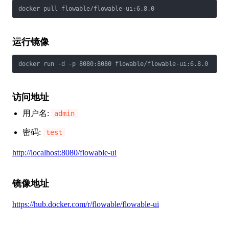
docker pull flowable/flowable-ui:6.8.0
运行镜像
docker run -d -p 8080:8080 flowable/flowable-ui:6.8.0
访问地址
用户名:
admin
密码:
test
http://localhost:8080/flowable-ui
镜像地址
https://hub.docker.com/r/flowable/flowable-ui