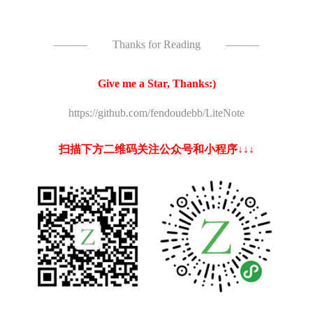
———
Thanks for Reading
———
Give me a Star, Thanks:)
https://github.com/fendoudebb/LiteNote
扫描下方二维码关注公众号和小程序↓↓↓