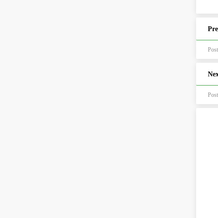
Pre
Po
Nex
Pos