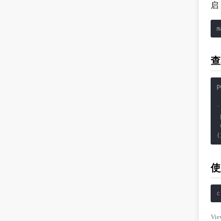
启
查
p
 
-
 
 
(
使
c
Vie