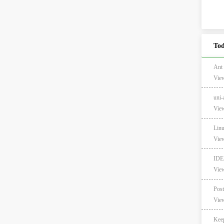
Tod
Ant
View
un
View
Lin
View
ID
View
View
Ke