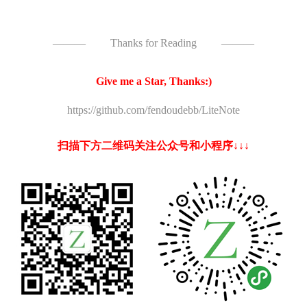
———
Thanks for Reading
———
Give me a Star, Thanks:)
https://github.com/fendoudebb/LiteNote
扫描下方二维码关注公众号和小程序↓↓↓