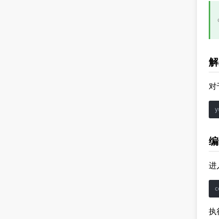
解
对
编
进
执