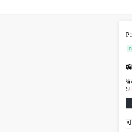
P
P
编
编
过
可