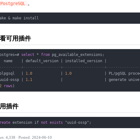
。
PostgreSQL
看可用插件
ostgres
=
# 
select
*
from
 pg_available_extensions;

  name    
|
 default_version 
|
 installed_version 
|
----------+-----------------+-------------------+---------------
plpgsql   
|
1.0
|
1.0
|
 PL
/
pgSQL proce
uuid
-
ossp 
|
1.1
|
|
 generate unive
2
rows
用插件
reate
 extension if 
not
exists
ws: 4,338 · Posted: 2024-06-10