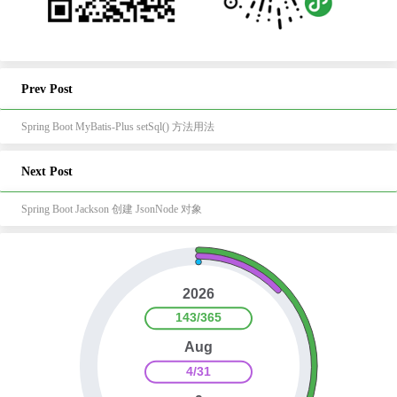
Prev Post
Spring Boot MyBatis-Plus setSql() 方法用法
Next Post
Spring Boot Jackson 创建 JsonNode 对象