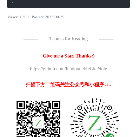
Views: 1,300 · Posted: 2025-09-29
———
Thanks for Reading
———
Give me a Star, Thanks:)
https://github.com/fendoudebb/LiteNote
扫描下方二维码关注公众号和小程序↓↓↓