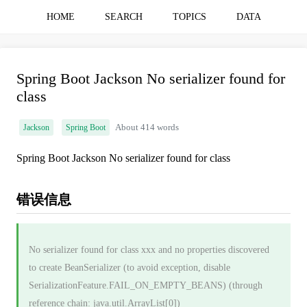
HOME
SEARCH
TOPICS
DATA
Spring Boot Jackson No serializer found for
class
Jackson
Spring Boot
About 414 words
Spring Boot Jackson No serializer found for class
错误信息
No serializer found for class xxx and no properties discovered
to create BeanSerializer (to avoid exception, disable
SerializationFeature.FAIL_ON_EMPTY_BEANS) (through
reference chain: java.util.ArrayList[0])