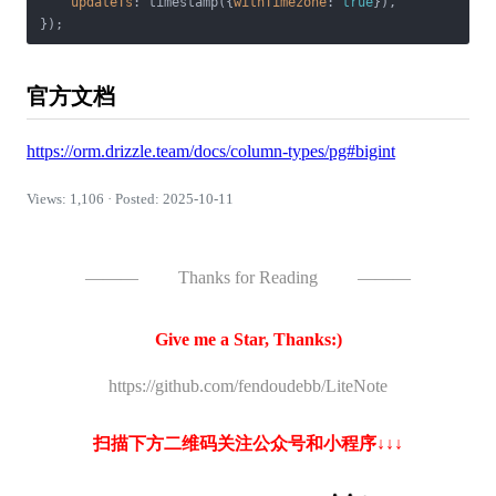
updateTs
: timestamp({
withTimezone
: 
true
}),

官方文档
https://orm.drizzle.team/docs/column-types/pg#bigint
Views: 1,106 · Posted: 2025-10-11
———
Thanks for Reading
———
Give me a Star, Thanks:)
https://github.com/fendoudebb/LiteNote
扫描下方二维码关注公众号和小程序↓↓↓