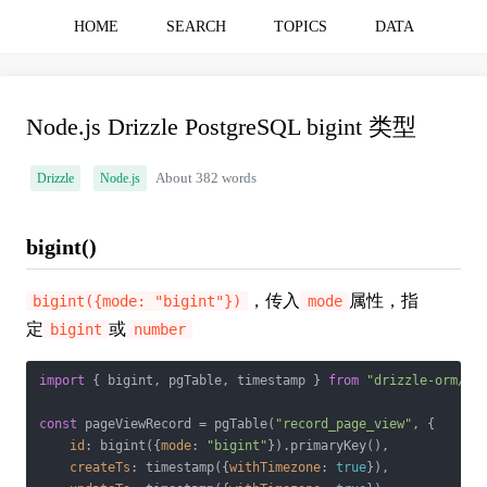
HOME
SEARCH
TOPICS
DATA
Node.js Drizzle PostgreSQL bigint 类型
Drizzle
Node.js
About 382 words
bigint()
，传入
属性，指
bigint({mode: "bigint"})
mode
定
或
bigint
number
import
 { bigint, pgTable, timestamp } 
from
"drizzle-orm/pg
const
 pageViewRecord = pgTable(
"record_page_view"
, {

id
: bigint({
mode
: 
"bigint"
}).primaryKey(),

createTs
: timestamp({
withTimezone
: 
true
}),
