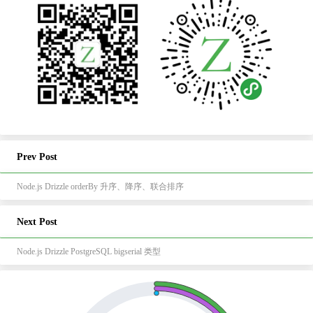
Prev Post
Node.js Drizzle orderBy 升序、降序、联合排序
Next Post
Node.js Drizzle PostgreSQL bigserial 类型