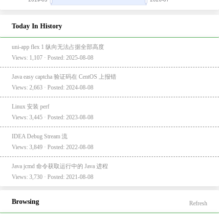
Today In History
uni-app flex 1 纵向无法占据全部高度
Views: 1,107 · Posted: 2025-08-08
Java easy captcha 验证码在 CentOS 上报错
Views: 2,663 · Posted: 2024-08-08
Linux 安装 perf
Views: 3,445 · Posted: 2023-08-08
IDEA Debug Stream 流
Views: 3,849 · Posted: 2022-08-08
Java jcmd 命令获取运行中的 Java 进程
Views: 3,730 · Posted: 2021-08-08
Browsing
Refresh