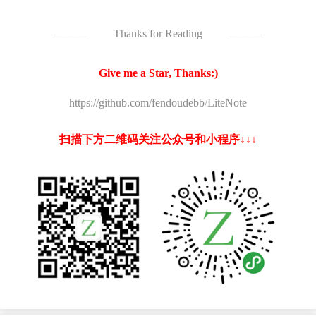
———
Thanks for Reading
———
Give me a Star, Thanks:)
https://github.com/fendoudebb/LiteNote
扫描下方二维码关注公众号和小程序↓↓↓