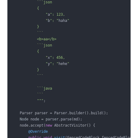
            ```json

            {

                "
a
": 123,

                "
b
": "
haha
"

            }

            ```

            <b>aa</b>

            ```json

            {

                "
x
": 456,

                "
y
": "
hehe
"

            }

            ```

            ```java

            ```

            "
""
;

    Parser parser = Parser.builder().build();

    Node node = parser.parse(md);

    node.accept(
new
 AbstractVisitor() {

@Override
public
void
visit
(FencedCodeBlock fencedCodeBlock)