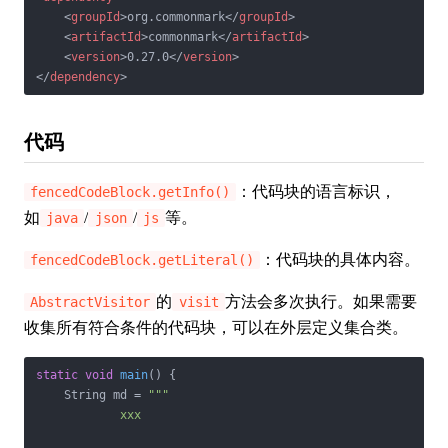
<
groupId
>
org.commonmark
</
groupId
>
<
artifactId
>
commonmark
</
artifactId
>
<
version
>
0.27.0
</
version
>
</
dependency
>
代码
：代码块的语言标识，
fencedCodeBlock.getInfo()
如
/
/
等。
java
json
js
：代码块的具体内容。
fencedCodeBlock.getLiteral()
的
方法会多次执行。如果需要
AbstractVisitor
visit
收集所有符合条件的代码块，可以在外层定义集合类。
static
void
main
()
{

    String md = 
""
"

            xxx
