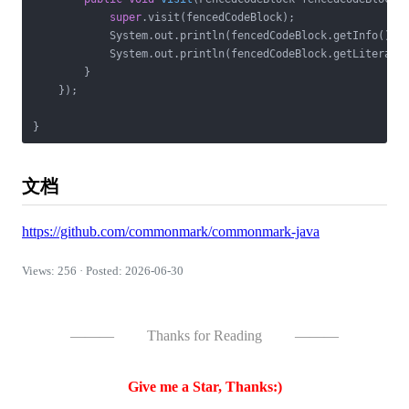
super
.visit(fencedCodeBlock);

            System.out.println(fencedCodeBlock.getInfo());

            System.out.println(fencedCodeBlock.getLiteral()
        }

    });

文档
https://github.com/commonmark/commonmark-java
Views: 256 · Posted: 2026-06-30
———
Thanks for Reading
———
Give me a Star, Thanks:)