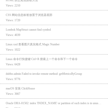
HTML 防止爬虫抓取方法
Views: 2210
CSS 网站信息标签放置于浏览器底部
Views: 1720
Lombok MapStruct cannot find symbol
Views: 4039
Linux xxd 查看图片真实格式 Magic Number
Views: 1022
Linux 命令行快捷键 Ctrl+R 搜索上一个命令和下一个命令
Views: 6428
dubbo-admin Failed to invoke remote method: getMetricsByGroup
Views: 9776
macOS 安装 ClickHouse
Views: 3667
Oracle ORA-01502: index 'INDEX_NAME' or partition of such index is in unusable state