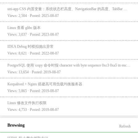
uni-app CSS 内置变量：系统状态栏高度、NavigationBar 的高度、TabBar 的高度
Views: 2,504 · Posted: 2025-08-07
Linux 查看 glibc 版本
Views: 3,037 · Posted: 2023-08-07
IDEA Debug 时模拟抛出异常
Views: 8,621 · Posted: 2022-08-07
PostgreSQL 使用 \copy 命令时报 character with byte sequence 0xc3 0xa5 in encoding "UTF8" has no equivalent in encoding "GBK"
Views: 13,654 · Posted: 2019-08-07
Keepalived + Nginx 搭建高可用负载均衡服务器
Views: 5,865 · Posted: 2019-08-07
Linux 修改文件执行权限
Views: 4,753 · Posted: 2019-08-07
Browsing
Refresh