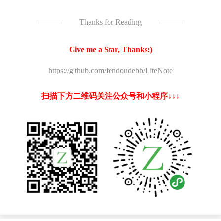
———
Thanks for Reading
———
Give me a Star, Thanks:)
https://github.com/fendoudebb/LiteNote
扫描下方二维码关注公众号和小程序↓↓↓