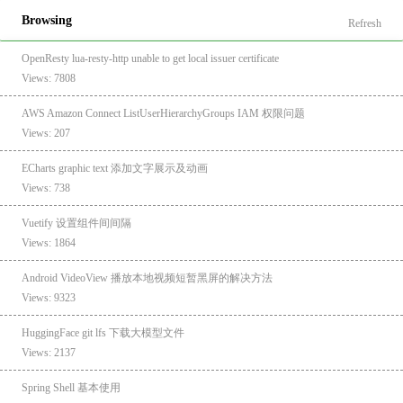
Browsing
Refresh
OpenResty lua-resty-http unable to get local issuer certificate
Views: 7808
AWS Amazon Connect ListUserHierarchyGroups IAM 权限问题
Views: 207
ECharts graphic text 添加文字展示及动画
Views: 738
Vuetify 设置组件间间隔
Views: 1864
Android VideoView 播放本地视频短暂黑屏的解决方法
Views: 9323
HuggingFace git lfs 下载大模型文件
Views: 2137
Spring Shell 基本使用