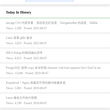
Today In History
uni-app CSS 内置变量：系统状态栏高度、NavigationBar 的高度、TabBar 的高度
Views: 2,500 · Posted: 2025-08-07
Linux 查看 glibc 版本
Views: 3,033 · Posted: 2023-08-07
IDEA Debug 时模拟抛出异常
Views: 8,615 · Posted: 2022-08-07
PostgreSQL 使用 \copy 命令时报 character with byte sequence 0xc3 0xa5 in encoding "UTF8" has no equivalent in encoding "GBK"
Views: 13,649 · Posted: 2019-08-07
Keepalived + Nginx 搭建高可用负载均衡服务器
Views: 5,863 · Posted: 2019-08-07
Linux 修改文件执行权限
Views: 4,749 · Posted: 2019-08-07