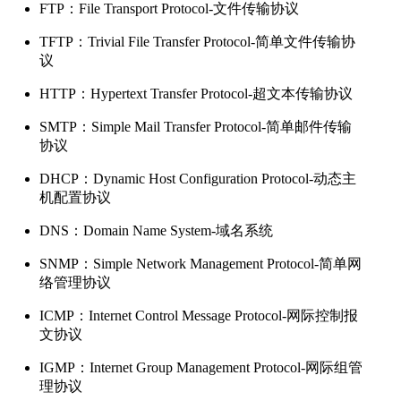
FTP：File Transport Protocol-文件传输协议
TFTP：Trivial File Transfer Protocol-简单文件传输协
议
HTTP：Hypertext Transfer Protocol-超文本传输协议
SMTP：Simple Mail Transfer Protocol-简单邮件传输
协议
DHCP：Dynamic Host Configuration Protocol-动态主
机配置协议
DNS：Domain Name System-域名系统
SNMP：Simple Network Management Protocol-简单网
络管理协议
ICMP：Internet Control Message Protocol-网际控制报
文协议
IGMP：Internet Group Management Protocol-网际组管
理协议